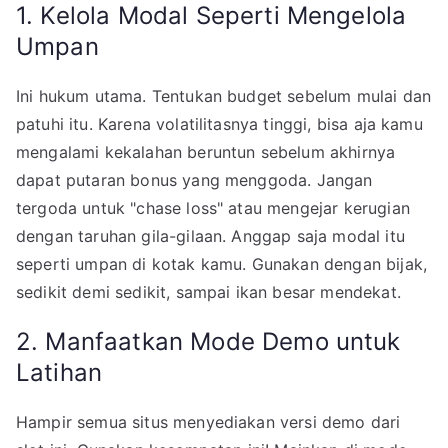
1. Kelola Modal Seperti Mengelola
Umpan
Ini hukum utama. Tentukan budget sebelum mulai dan
patuhi itu. Karena volatilitasnya tinggi, bisa aja kamu
mengalami kekalahan beruntun sebelum akhirnya
dapat putaran bonus yang menggoda. Jangan
tergoda untuk "chase loss" atau mengejar kerugian
dengan taruhan gila-gilaan. Anggap saja modal itu
seperti umpan di kotak kamu. Gunakan dengan bijak,
sedikit demi sedikit, sampai ikan besar mendekat.
2. Manfaatkan Mode Demo untuk
Latihan
Hampir semua situs menyediakan versi demo dari