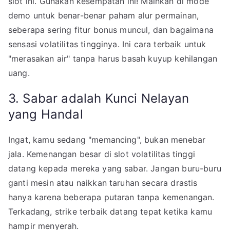
slot ini. Gunakan kesempatan ini! Mainkan di mode
demo untuk benar-benar paham alur permainan,
seberapa sering fitur bonus muncul, dan bagaimana
sensasi volatilitas tingginya. Ini cara terbaik untuk
"merasakan air" tanpa harus basah kuyup kehilangan
uang.
3. Sabar adalah Kunci Nelayan
yang Handal
Ingat, kamu sedang "memancing", bukan menebar
jala. Kemenangan besar di slot volatilitas tinggi
datang kepada mereka yang sabar. Jangan buru-buru
ganti mesin atau naikkan taruhan secara drastis
hanya karena beberapa putaran tanpa kemenangan.
Terkadang, strike terbaik datang tepat ketika kamu
hampir menyerah.