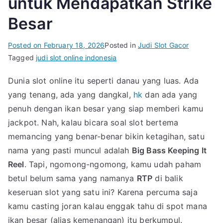
untuk Mendapatkan Strike
Besar
Posted on
February 18, 2026
Posted in
Judi Slot Gacor
Tagged
judi slot online indonesia
Dunia slot online itu seperti danau yang luas. Ada
yang tenang, ada yang dangkal,
hk
dan ada yang
penuh dengan ikan besar yang siap memberi kamu
jackpot. Nah, kalau bicara soal slot bertema
memancing yang benar-benar bikin ketagihan, satu
nama yang pasti muncul adalah
Big Bass Keeping It
Reel
. Tapi, ngomong-ngomong, kamu udah paham
betul belum sama yang namanya
RTP
di balik
keseruan slot yang satu ini? Karena percuma saja
kamu casting joran kalau enggak tahu di spot mana
ikan besar (alias kemenangan) itu berkumpul.