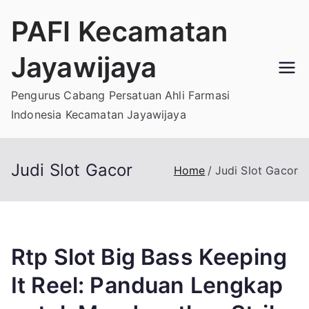
Skip
PAFI Kecamatan
to
content
Jayawijaya
Pengurus Cabang Persatuan Ahli Farmasi
Indonesia Kecamatan Jayawijaya
Judi Slot Gacor
Home
Judi Slot Gacor
Rtp Slot Big Bass Keeping
It Reel: Panduan Lengkap