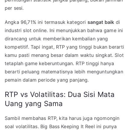
per sesi.
Angka 96,71% ini termasuk kategori
sangat baik
di
industri slot online. Ini menunjukkan bahwa game ini
dirancang untuk memberikan kembalian yang
kompetitif. Tapi ingat, RTP yang tinggi bukan berarti
kamu pasti menang besar dalam waktu singkat. Slot
tetaplah game keberuntungan. RTP tinggi hanya
berarti peluang matematisnya lebih menguntungkan
pemain dalam periode yang panjang.
RTP vs Volatilitas: Dua Sisi Mata
Uang yang Sama
Sambil membahas RTP, kita harus juga ngomongin
soal volatilitas. Big Bass Keeping It Reel ini punya