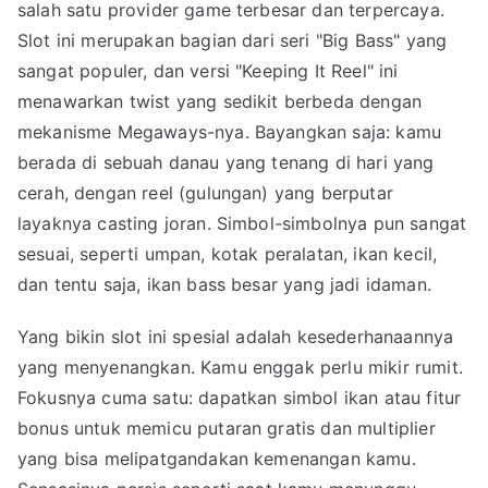
salah satu provider game terbesar dan terpercaya.
Slot ini merupakan bagian dari seri "Big Bass" yang
sangat populer, dan versi "Keeping It Reel" ini
menawarkan twist yang sedikit berbeda dengan
mekanisme Megaways-nya. Bayangkan saja: kamu
berada di sebuah danau yang tenang di hari yang
cerah, dengan reel (gulungan) yang berputar
layaknya casting joran. Simbol-simbolnya pun sangat
sesuai, seperti umpan, kotak peralatan, ikan kecil,
dan tentu saja, ikan bass besar yang jadi idaman.
Yang bikin slot ini spesial adalah kesederhanaannya
yang menyenangkan. Kamu enggak perlu mikir rumit.
Fokusnya cuma satu: dapatkan simbol ikan atau fitur
bonus untuk memicu putaran gratis dan multiplier
yang bisa melipatgandakan kemenangan kamu.