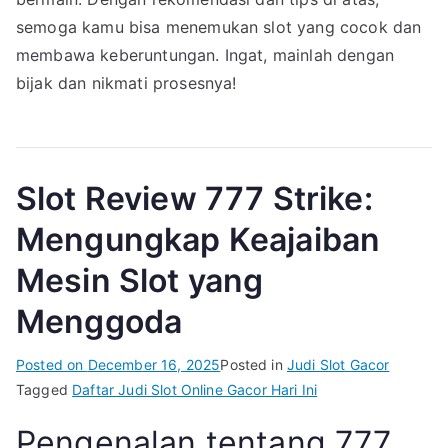
semoga kamu bisa menemukan slot yang cocok dan
membawa keberuntungan. Ingat, mainlah dengan
bijak dan nikmati prosesnya!
Slot Review 777 Strike:
Mengungkap Keajaiban
Mesin Slot yang
Menggoda
Posted on
December 16, 2025
Posted in
Judi Slot Gacor
Tagged
Daftar Judi Slot Online Gacor Hari Ini
Pengenalan tentang 777