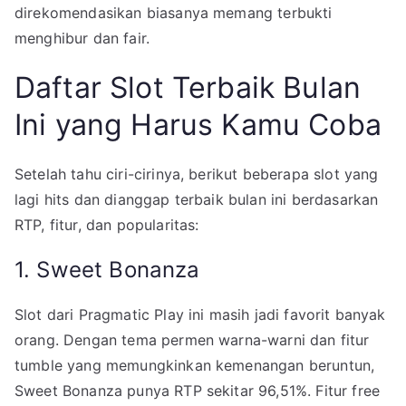
direkomendasikan biasanya memang terbukti
menghibur dan fair.
Daftar Slot Terbaik Bulan
Ini yang Harus Kamu Coba
Setelah tahu ciri-cirinya, berikut beberapa slot yang
lagi hits dan dianggap terbaik bulan ini berdasarkan
RTP, fitur, dan popularitas:
1. Sweet Bonanza
Slot dari Pragmatic Play ini masih jadi favorit banyak
orang. Dengan tema permen warna-warni dan fitur
tumble yang memungkinkan kemenangan beruntun,
Sweet Bonanza punya RTP sekitar 96,51%. Fitur free