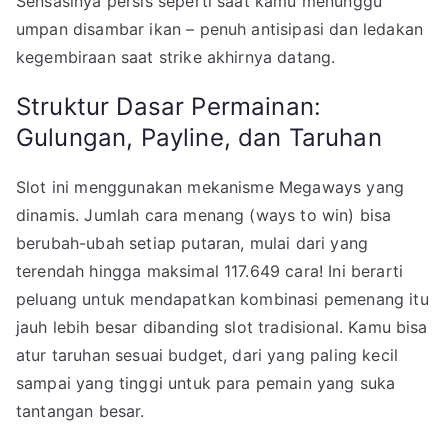
Sensasinya persis seperti saat kamu menunggu
umpan disambar ikan – penuh antisipasi dan ledakan
kegembiraan saat strike akhirnya datang.
Struktur Dasar Permainan:
Gulungan, Payline, dan Taruhan
Slot ini menggunakan mekanisme Megaways yang
dinamis. Jumlah cara menang (ways to win) bisa
berubah-ubah setiap putaran, mulai dari yang
terendah hingga maksimal 117.649 cara! Ini berarti
peluang untuk mendapatkan kombinasi pemenang itu
jauh lebih besar dibanding slot tradisional. Kamu bisa
atur taruhan sesuai budget, dari yang paling kecil
sampai yang tinggi untuk para pemain yang suka
tantangan besar.