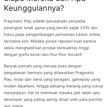
Keunggulannya?
Pragmatic Play adalah perusahaan penyedia
perangkat lunak game yang berdiri sejak 2015 dan
fokus pada pengembangan permainan kasino online,
terutama slot. Mereka punya reputasi kuat karena
selalu menghadirkan produk berkualitas tinggi
dengan grafis keren dan fitur-fitur inovatif.
Banyak pemain yang merasa puas dengan
pengalaman bermain yang ditawarkan Pragmatic
Play, mulai dari tema yang beragam, gameplay yang
mudah dipahami, hingga peluang menang yang cukup
menjanjikan. Hal ini membuat mereka jadi salah satu
developer yang paling sering dicari oleh para pecinta
slot online.