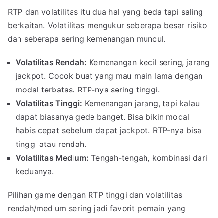
RTP dan volatilitas itu dua hal yang beda tapi saling
berkaitan. Volatilitas mengukur seberapa besar risiko
dan seberapa sering kemenangan muncul.
Volatilitas Rendah:
Kemenangan kecil sering, jarang
jackpot. Cocok buat yang mau main lama dengan
modal terbatas. RTP-nya sering tinggi.
Volatilitas Tinggi:
Kemenangan jarang, tapi kalau
dapat biasanya gede banget. Bisa bikin modal
habis cepat sebelum dapat jackpot. RTP-nya bisa
tinggi atau rendah.
Volatilitas Medium:
Tengah-tengah, kombinasi dari
keduanya.
Pilihan game dengan RTP tinggi dan volatilitas
rendah/medium sering jadi favorit pemain yang