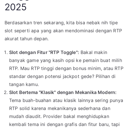
2025
Berdasarkan tren sekarang, kita bisa nebak nih tipe
slot seperti apa yang akan mendominasi dengan RTP
akurat tahun depan.
Slot dengan Fitur "RTP Toggle":
Bakal makin
banyak game yang kasih opsi ke pemain buat milih
RTP. Mau RTP tinggi dengan bonus minim, atau RTP
standar dengan potensi jackpot gede? Pilihan di
tangan kamu.
Slot Bertema "Klasik" dengan Mekanika Modern:
Tema buah-buahan atau klasik lainnya sering punya
RTP solid karena mekanikanya sederhana dan
mudah diaudit. Provider bakal menghidupkan
kembali tema ini dengan grafis dan fitur baru, tapi