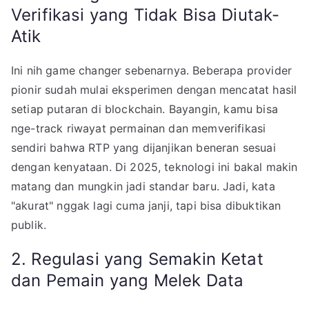
Verifikasi yang Tidak Bisa Diutak-
Atik
Ini nih game changer sebenarnya. Beberapa provider
pionir sudah mulai eksperimen dengan mencatat hasil
setiap putaran di blockchain. Bayangin, kamu bisa
nge-track riwayat permainan dan memverifikasi
sendiri bahwa RTP yang dijanjikan beneran sesuai
dengan kenyataan. Di 2025, teknologi ini bakal makin
matang dan mungkin jadi standar baru. Jadi, kata
"akurat" nggak lagi cuma janji, tapi bisa dibuktikan
publik.
2. Regulasi yang Semakin Ketat
dan Pemain yang Melek Data