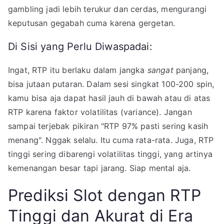
gambling jadi lebih terukur dan cerdas, mengurangi
keputusan gegabah cuma karena gergetan.
Di Sisi yang Perlu Diwaspadai:
Ingat, RTP itu berlaku dalam jangka
sangat
panjang,
bisa jutaan putaran. Dalam sesi singkat 100-200 spin,
kamu bisa aja dapat hasil jauh di bawah atau di atas
RTP karena faktor volatilitas (variance). Jangan
sampai terjebak pikiran "RTP 97% pasti sering kasih
menang". Nggak selalu. Itu cuma rata-rata. Juga, RTP
tinggi sering dibarengi volatilitas tinggi, yang artinya
kemenangan besar tapi jarang. Siap mental aja.
Prediksi Slot dengan RTP
Tinggi dan Akurat di Era