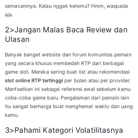
semacamnya. Kalau nggak ketemu? Hmm, waspada
aja.
2>Jangan Malas Baca Review dan
Ulasan
Banyak banget website dan forum komunitas pemain
yang secara khusus membedah RTP dari berbagai
game slot. Mereka sering buat list atau rekomendasi
slot online RTP tertinggi
per bulan atau per provider.
Manfaatkan ini sebagai referensi awal sebelum kamu
coba-coba game baru. Pengalaman dari pemain lain
itu sangat berharga buat menghemat waktu dan uang
kamu.
3>Pahami Kategori Volatilitasnya