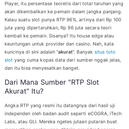
Player, itu persentase teoretis dari total taruhan yang
akan dikembalikan ke pemain dalam jangka panjang.
Kalau suatu slot punya RTP 96%, artinya dari Rp 100
juta yang dipertaruhkan, Rp 96 juta secara teori
kembali ke pemain. Sisanya? Itu house edge atau
keuntungan untuk provider dan casino. Nah, kata
kuncinya di sini adalah "
akurat
". Banyak
situs toto
slot
yang cuma kopas data dari sumber nggak jelas,
dan itu bisa menyesatkan banget.
Dari Mana Sumber "RTP Slot
Akurat" Itu?
Angka RTP yang resmi itu datangnya dari hasil uji
independen oleh badan audit seperti eCOGRA, iTech
Labs, atau GLI. Mereka ngetes jutaan putaran buat