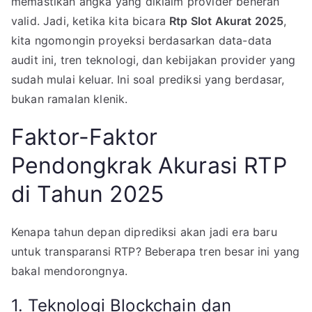
memastikan angka yang diklaim provider beneran
valid. Jadi, ketika kita bicara
Rtp Slot Akurat 2025
,
kita ngomongin proyeksi berdasarkan data-data
audit ini, tren teknologi, dan kebijakan provider yang
sudah mulai keluar. Ini soal prediksi yang berdasar,
bukan ramalan klenik.
Faktor-Faktor
Pendongkrak Akurasi RTP
di Tahun 2025
Kenapa tahun depan diprediksi akan jadi era baru
untuk transparansi RTP? Beberapa tren besar ini yang
bakal mendorongnya.
1. Teknologi Blockchain dan