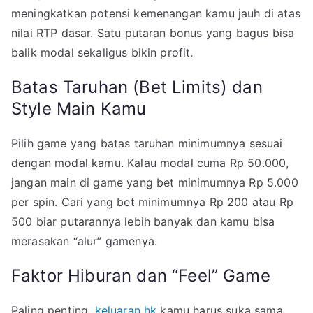
meningkatkan potensi kemenangan kamu jauh di atas
nilai RTP dasar. Satu putaran bonus yang bagus bisa
balik modal sekaligus bikin profit.
Batas Taruhan (Bet Limits) dan
Style Main Kamu
Pilih game yang batas taruhan minimumnya sesuai
dengan modal kamu. Kalau modal cuma Rp 50.000,
jangan main di game yang bet minimumnya Rp 5.000
per spin. Cari yang bet minimumnya Rp 200 atau Rp
500 biar putarannya lebih banyak dan kamu bisa
merasakan “alur” gamenya.
Faktor Hiburan dan “Feel” Game
Paling penting,
keluaran hk
kamu harus suka sama