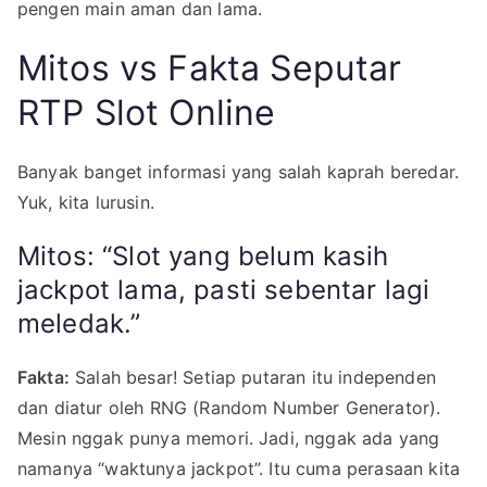
pengen main aman dan lama.
Mitos vs Fakta Seputar
RTP Slot Online
Banyak banget informasi yang salah kaprah beredar.
Yuk, kita lurusin.
Mitos: “Slot yang belum kasih
jackpot lama, pasti sebentar lagi
meledak.”
Fakta:
Salah besar! Setiap putaran itu independen
dan diatur oleh RNG (Random Number Generator).
Mesin nggak punya memori. Jadi, nggak ada yang
namanya “waktunya jackpot”. Itu cuma perasaan kita