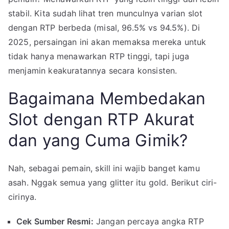
stabil. Kita sudah lihat tren munculnya varian slot
dengan RTP berbeda (misal, 96.5% vs 94.5%). Di
2025, persaingan ini akan memaksa mereka untuk
tidak hanya menawarkan RTP tinggi, tapi juga
menjamin keakuratannya secara konsisten.
Bagaimana Membedakan
Slot dengan RTP Akurat
dan yang Cuma Gimik?
Nah, sebagai pemain, skill ini wajib banget kamu
asah. Nggak semua yang glitter itu gold. Berikut ciri-
cirinya.
Cek Sumber Resmi:
Jangan percaya angka RTP