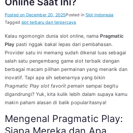
Online Saat Ini?
Posted on
December 20, 2025
Posted in
Slot Indonesia
Tagged
slot terbaru dan terpercaya
Kalau ngomongin dunia slot online, nama
Pragmatic
Play
pasti nggak bakal lepas dari pembahasan.
Provider satu ini memang sudah dikenal luas sebagai
salah satu pengembang game slot terbaik dengan
berbagai macam pilihan permainan yang menarik dan
inovatif. Tapi apa sih sebenarnya yang bikin
Pragmatic Play slot favorit pemain
sampai begitu
digandrungi? Yuk, kita kulik lebih dalam supaya kamu
makin paham alasan di balik popularitasnya!
Mengenal Pragmatic Play:
Siapa Mereka dan Apa