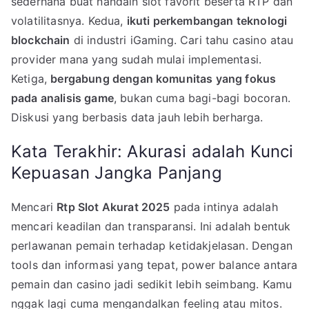
sederhana buat nandain slot favorit beserta RTP dan
volatilitasnya. Kedua,
ikuti perkembangan teknologi
blockchain
di industri iGaming. Cari tahu casino atau
provider mana yang sudah mulai implementasi.
Ketiga,
bergabung dengan komunitas yang fokus
pada analisis game
, bukan cuma bagi-bagi bocoran.
Diskusi yang berbasis data jauh lebih berharga.
Kata Terakhir: Akurasi adalah Kunci
Kepuasan Jangka Panjang
Mencari
Rtp Slot Akurat 2025
pada intinya adalah
mencari keadilan dan transparansi. Ini adalah bentuk
perlawanan pemain terhadap ketidakjelasan. Dengan
tools dan informasi yang tepat, power balance antara
pemain dan casino jadi sedikit lebih seimbang. Kamu
nggak lagi cuma mengandalkan feeling atau mitos.