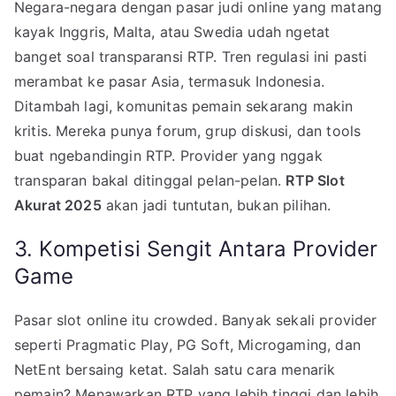
Negara-negara dengan pasar judi online yang matang
kayak Inggris, Malta, atau Swedia udah ngetat
banget soal transparansi RTP. Tren regulasi ini pasti
merambat ke pasar Asia, termasuk Indonesia.
Ditambah lagi, komunitas pemain sekarang makin
kritis. Mereka punya forum, grup diskusi, dan tools
buat ngebandingin RTP. Provider yang nggak
transparan bakal ditinggal pelan-pelan.
RTP Slot
Akurat 2025
akan jadi tuntutan, bukan pilihan.
3. Kompetisi Sengit Antara Provider
Game
Pasar slot online itu crowded. Banyak sekali provider
seperti Pragmatic Play, PG Soft, Microgaming, dan
NetEnt bersaing ketat. Salah satu cara menarik
pemain? Menawarkan RTP yang lebih tinggi dan lebih