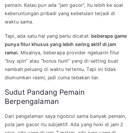
pemain. Kalau pun ada “jam gacor”, itu lebih ke soal
keberuntungan pribadi yang kebetulan terjadi di
waktu sama.
Tapi, ada satu hal yang perlu dicatat:
beberapa game
punya fitur khusus yang lebih sering aktif di jam
ramai.
Misalnya, beberapa provider ngeluarin fitur
“buy spin” atau “bonus hunt” yang di-setting buat
nambah peluang di waktu tertentu. Tapi ini tidak
diumumkan resmi, jadi cuma tebakan liar.
Sudut Pandang Pemain
Berpengalaman
Dari pengalaman saya ngobrol sama banyak pemain,
pola jam gacor itu subjektif. Ada yang hoki di jam 2
sore, ada yang di jam 7 malam, ada juga yang di