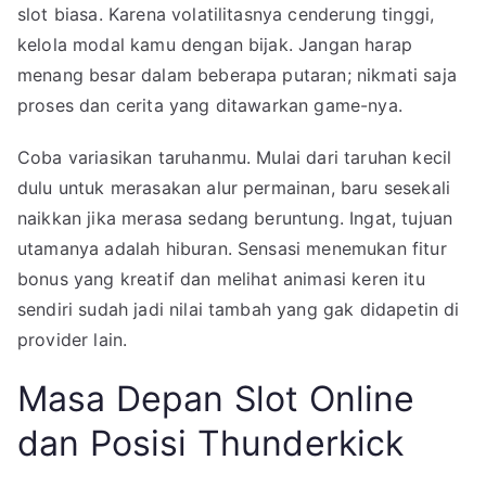
slot biasa. Karena volatilitasnya cenderung tinggi,
kelola modal kamu dengan bijak. Jangan harap
menang besar dalam beberapa putaran; nikmati saja
proses dan cerita yang ditawarkan game-nya.
Coba variasikan taruhanmu. Mulai dari taruhan kecil
dulu untuk merasakan alur permainan, baru sesekali
naikkan jika merasa sedang beruntung. Ingat, tujuan
utamanya adalah hiburan. Sensasi menemukan fitur
bonus yang kreatif dan melihat animasi keren itu
sendiri sudah jadi nilai tambah yang gak didapetin di
provider lain.
Masa Depan Slot Online
dan Posisi Thunderkick