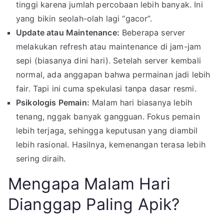
tinggi karena jumlah percobaan lebih banyak. Ini
yang bikin seolah-olah lagi “gacor”.
Update atau Maintenance:
Beberapa server
melakukan refresh atau maintenance di jam-jam
sepi (biasanya dini hari). Setelah server kembali
normal, ada anggapan bahwa permainan jadi lebih
fair. Tapi ini cuma spekulasi tanpa dasar resmi.
Psikologis Pemain:
Malam hari biasanya lebih
tenang, nggak banyak gangguan. Fokus pemain
lebih terjaga, sehingga keputusan yang diambil
lebih rasional. Hasilnya, kemenangan terasa lebih
sering diraih.
Mengapa Malam Hari
Dianggap Paling Apik?