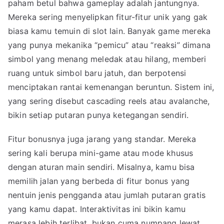
paham betul bahwa gameplay adalah jantungnya.
Mereka sering menyelipkan fitur-fitur unik yang gak
biasa kamu temuin di slot lain. Banyak game mereka
yang punya mekanika “pemicu” atau “reaksi” dimana
simbol yang menang meledak atau hilang, memberi
ruang untuk simbol baru jatuh, dan berpotensi
menciptakan rantai kemenangan beruntun. Sistem ini,
yang sering disebut cascading reels atau avalanche,
bikin setiap putaran punya ketegangan sendiri.
Fitur bonusnya juga jarang yang standar. Mereka
sering kali berupa mini-game atau mode khusus
dengan aturan main sendiri. Misalnya, kamu bisa
memilih jalan yang berbeda di fitur bonus yang
nentuin jenis pengganda atau jumlah putaran gratis
yang kamu dapat. Interaktivitas ini bikin kamu
merasa lebih terlibat, bukan cuma numpang lewat