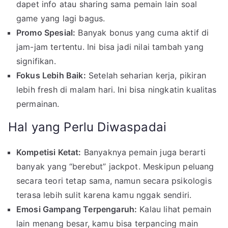
dapet info atau sharing sama pemain lain soal
game yang lagi bagus.
Promo Spesial:
Banyak bonus yang cuma aktif di
jam-jam tertentu. Ini bisa jadi nilai tambah yang
signifikan.
Fokus Lebih Baik:
Setelah seharian kerja, pikiran
lebih fresh di malam hari. Ini bisa ningkatin kualitas
permainan.
Hal yang Perlu Diwaspadai
Kompetisi Ketat:
Banyaknya pemain juga berarti
banyak yang “berebut” jackpot. Meskipun peluang
secara teori tetap sama, namun secara psikologis
terasa lebih sulit karena kamu nggak sendiri.
Emosi Gampang Terpengaruh:
Kalau lihat pemain
lain menang besar, kamu bisa terpancing main