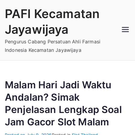
Skip
PAFI Kecamatan
to
content
Jayawijaya
Pengurus Cabang Persatuan Ahli Farmasi
Indonesia Kecamatan Jayawijaya
Malam Hari Jadi Waktu
Andalan? Simak
Penjelasan Lengkap Soal
Jam Gacor Slot Malam
Posted on
July 9, 2026
Posted in
Slot Thailand