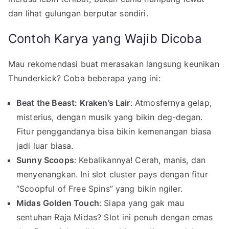
dan lihat gulungan berputar sendiri.
Contoh Karya yang Wajib Dicoba
Mau rekomendasi buat merasakan langsung keunikan
Thunderkick? Coba beberapa yang ini:
Beat the Beast: Kraken’s Lair
: Atmosfernya gelap,
misterius, dengan musik yang bikin deg-degan.
Fitur penggandanya bisa bikin kemenangan biasa
jadi luar biasa.
Sunny Scoops
: Kebalikannya! Cerah, manis, dan
menyenangkan. Ini slot cluster pays dengan fitur
“Scoopful of Free Spins” yang bikin ngiler.
Midas Golden Touch
: Siapa yang gak mau
sentuhan Raja Midas? Slot ini penuh dengan emas