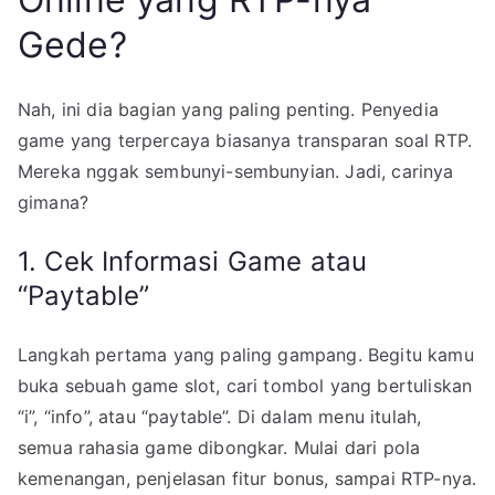
Gede?
Nah, ini dia bagian yang paling penting. Penyedia
game yang terpercaya biasanya transparan soal RTP.
Mereka nggak sembunyi-sembunyian. Jadi, carinya
gimana?
1. Cek Informasi Game atau
“Paytable”
Langkah pertama yang paling gampang. Begitu kamu
buka sebuah game slot, cari tombol yang bertuliskan
“i”, “info”, atau “paytable”. Di dalam menu itulah,
semua rahasia game dibongkar. Mulai dari pola
kemenangan, penjelasan fitur bonus, sampai RTP-nya.