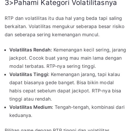
3>Pahami Kategori Volatilitasnya
RTP dan volatilitas itu dua hal yang beda tapi saling
berkaitan. Volatilitas mengukur seberapa besar risiko
dan seberapa sering kemenangan muncul.
Volatilitas Rendah:
Kemenangan kecil sering, jarang
jackpot. Cocok buat yang mau main lama dengan
modal terbatas. RTP-nya sering tinggi.
Volatilitas Tinggi:
Kemenangan jarang, tapi kalau
dapat biasanya gede banget. Bisa bikin modal
habis cepat sebelum dapat jackpot. RTP-nya bisa
tinggi atau rendah.
Volatilitas Medium:
Tengah-tengah, kombinasi dari
keduanya.
Pilihan game dengan RTP tinggi dan volatilitas