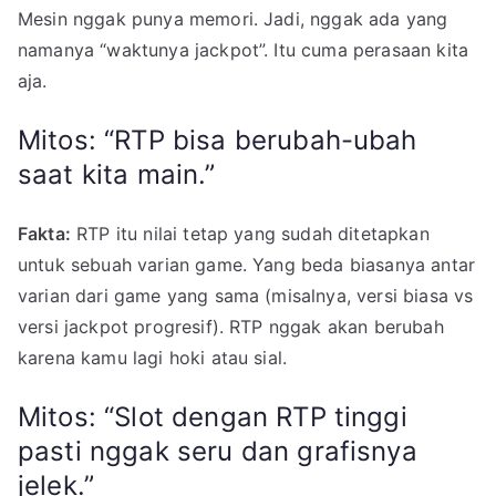
Mesin nggak punya memori. Jadi, nggak ada yang
namanya “waktunya jackpot”. Itu cuma perasaan kita
aja.
Mitos: “RTP bisa berubah-ubah
saat kita main.”
Fakta:
RTP itu nilai tetap yang sudah ditetapkan
untuk sebuah varian game. Yang beda biasanya antar
varian dari game yang sama (misalnya, versi biasa vs
versi jackpot progresif). RTP nggak akan berubah
karena kamu lagi hoki atau sial.
Mitos: “Slot dengan RTP tinggi
pasti nggak seru dan grafisnya
jelek.”