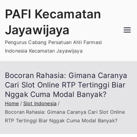
Skip
PAFI Kecamatan
to
content
Jayawijaya
Pengurus Cabang Persatuan Ahli Farmasi
Indonesia Kecamatan Jayawijaya
Bocoran Rahasia: Gimana Caranya
Cari Slot Online RTP Tertinggi Biar
Nggak Cuma Modal Banyak?
Home
Slot Indonesia
Bocoran Rahasia: Gimana Caranya Cari Slot Online
RTP Tertinggi Biar Nggak Cuma Modal Banyak?