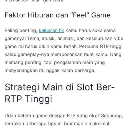
Faktor Hiburan dan “Feel” Game
Paling penting,
keluaran hk
kamu harus suka sama
gamenya! Tema, musik, animasi, dan keseluruhan vibe
game itu harus bikin kamu betah. Percuma RTP tinggi
kalau gameplay-nya membosankan buat kamu. Uang
memang penting, tapi pengalaman main yang
menyenangkan itu nggak kalah berharga.
Strategi Main di Slot Ber-
RTP Tinggi
Udah ketemu game dengan RTP yang oke? Sekarang,
terapkan beberapa tips ini biar makin maksimal: