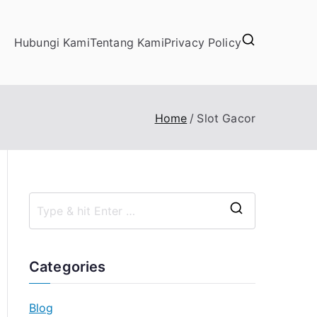
Hubungi Kami
Tentang Kami
Privacy Policy
Home
Slot Gacor
S
e
a
Categories
r
c
Blog