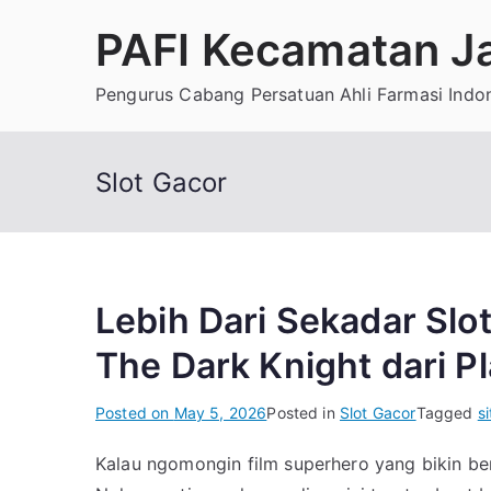
Skip
PAFI Kecamatan J
to
content
Pengurus Cabang Persatuan Ahli Farmasi Indo
Slot Gacor
Lebih Dari Sekadar Slo
The Dark Knight dari P
Posted on
May 5, 2026
Posted in
Slot Gacor
Tagged
si
Kalau ngomongin film superhero yang bikin b