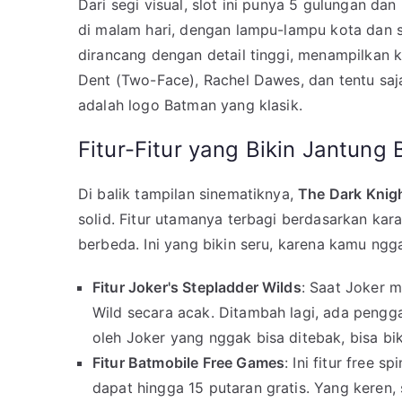
Dari segi visual, slot ini punya 5 gulungan d
di malam hari, dengan lampu-lampu kota dan 
dirancang dengan detail tinggi, menampilkan 
Dent (Two-Face), Rachel Dawes, dan tentu saj
adalah logo Batman yang klasik.
Fitur-Fitur yang Bikin Jantung
Di balik tampilan sinematiknya,
The Dark Knig
solid. Fitur utamanya terbagi berdasarkan k
berbeda. Ini yang bikin seru, karena kamu ng
Fitur Joker's Stepladder Wilds
: Saat Joker 
Wild secara acak. Ditambah lagi, ada peng
oleh Joker yang nggak bisa ditebak, bisa bik
Fitur Batmobile Free Games
: Ini fitur free 
dapat hingga 15 putaran gratis. Yang keren,