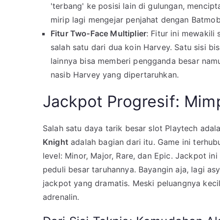
'terbang' ke posisi lain di gulungan, menci
mirip lagi mengejar penjahat dengan Batmobi
Fitur Two-Face Multiplier
: Fitur ini mewakil
salah satu dari dua koin Harvey. Satu sisi b
lainnya bisa memberi pengganda besar namun 
nasib Harvey yang dipertaruhkan.
Jackpot Progresif: Mim
Salah satu daya tarik besar slot Playtech adal
Knight
adalah bagian dari itu. Game ini terhu
level: Minor, Major, Rare, dan Epic. Jackpot i
peduli besar taruhannya. Bayangin aja, lagi as
jackpot yang dramatis. Meski peluangnya keci
adrenalin.