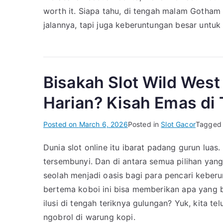
worth it. Siapa tahu, di tengah malam Goth
jalannya, tapi juga keberuntungan besar untuk
Bisakah Slot Wild Wes
Harian? Kisah Emas di
Posted on
March 6, 2026
Posted in
Slot Gacor
Tagge
Dunia slot online itu ibarat padang gurun lua
tersembunyi. Dan di antara semua pilihan yang
seolah menjadi oasis bagi para pencari keber
bertema koboi ini bisa memberikan apa yang
ilusi di tengah teriknya gulungan? Yuk, kita tel
ngobrol di warung kopi.