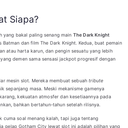
at Siapa?
sih yang bakal paling senang main
The Dark Knight
ns Batman dan film The Dark Knight. Kedua, buat pemain
 atau harta karun, dan pengin sesuatu yang lebih
u yang demen sama sensasi jackpot progresif dengan
adar mesin slot. Mereka membuat sebuah
tribute
erbaik sepanjang masa. Meski mekanisme gamenya
ekarang, kekuatan atmosfer dan kesetiaannya pada
nkan, bahkan bertahun-tahun setelah rilisnya.
k cuma soal menang kalah, tapi juga tentang
 gelap Gotham City lewat slot ini adalah pilihan yang