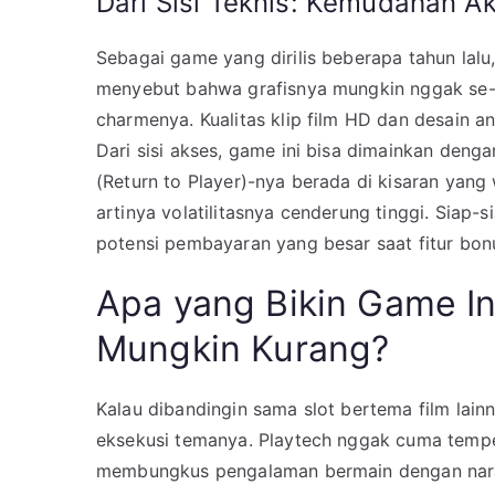
Dari Sisi Teknis: Kemudahan Ak
Sebagai game yang dirilis beberapa tahun lalu
menyebut bahwa grafisnya mungkin nggak se-futu
charmenya. Kualitas klip film HD dan desain a
Dari sisi akses, game ini bisa dimainkan deng
(Return to Player)-nya berada di kisaran yang 
artinya volatilitasnya cenderung tinggi. Siap-
potensi pembayaran yang besar saat fitur bon
Apa yang Bikin Game In
Mungkin Kurang?
Kalau dibandingin sama slot bertema film lainn
eksekusi temanya. Playtech nggak cuma temp
membungkus pengalaman bermain dengan narasi