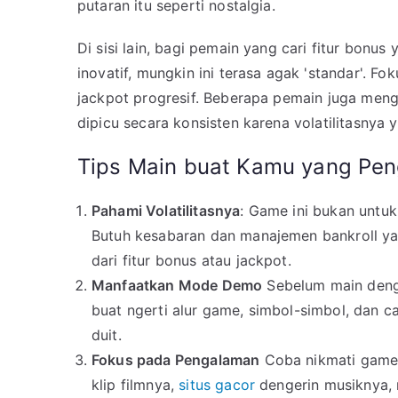
putaran itu seperti nostalgia.
Di sisi lain, bagi pemain yang cari fitur bon
inovatif, mungkin ini terasa agak 'standar'. Fo
jackpot progresif. Beberapa pemain juga menge
dipicu secara konsisten karena volatilitasnya y
Tips Main buat Kamu yang Pen
Pahami Volatilitasnya
: Game ini bukan untuk
Butuh kesabaran dan manajemen bankroll y
dari fitur bonus atau jackpot.
Manfaatkan Mode Demo
Sebelum main denga
buat ngerti alur game, simbol-simbol, dan ca
duit.
Fokus pada Pengalaman
Coba nikmati game 
klip filmnya,
situs gacor
dengerin musiknya, 