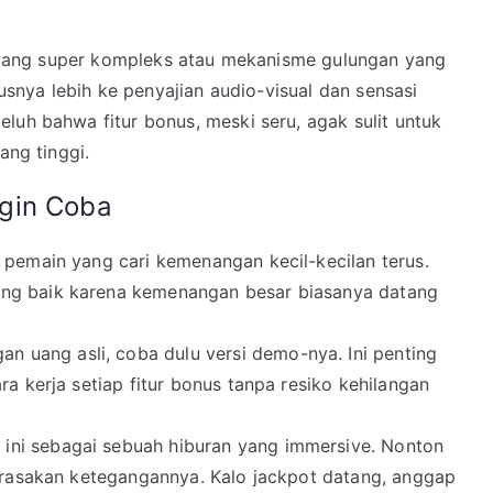
us yang super kompleks atau mekanisme gulungan yang
kusnya lebih ke penyajian audio-visual dan sensasi
luh bahwa fitur bonus, meski seru, agak sulit untuk
ang tinggi.
gin Coba
 pemain yang cari kemenangan kecil-kecilan terus.
ang baik karena kemenangan besar biasanya datang
n uang asli, coba dulu versi demo-nya. Ini penting
ra kerja setiap fitur bonus tanpa resiko kehilangan
ini sebagai sebuah hiburan yang immersive. Nonton
rasakan ketegangannya. Kalo jackpot datang, anggap