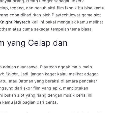
 banyak orang. Heath Ledger sebagai Joker?
lap, tegang, dan penuh aksi film ikonik itu bisa kamu
yang coba dihadirkan oleh Playtech lewat game slot
Knight Playtech
kali ini bakal mengajak kamu melihat
otham atau cuma sekadar tempelan tema biasa.
m yang Gelap dan
 adalah nuansanya. Playtech nggak main-main.
rk Knight
. Jadi, jangan kaget kalau melihat adegan
tu, atau Batman yang beraksi di antara pencakar
ngsung dari skor film yang epik, menciptakan
i bukan slot yang riang dengan musik ceria; ini
kamu jadi bagian dari cerita.