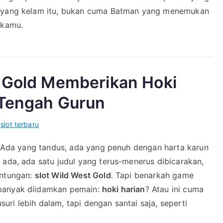
am yang kelam itu, bukan cuma Batman yang menemukan
 kamu.
t Gold Memberikan Hoki
 Tengah Gurun
d
slot terbaru
s. Ada yang tandus, ada yang penuh dengan harta karun
 ada, ada satu judul yang terus-menerus dibicarakan,
untungan:
slot Wild West Gold
. Tapi benarkah game
 banyak diidamkan pemain:
hoki harian
? Atau ini cuma
usuri lebih dalam, tapi dengan santai saja, seperti