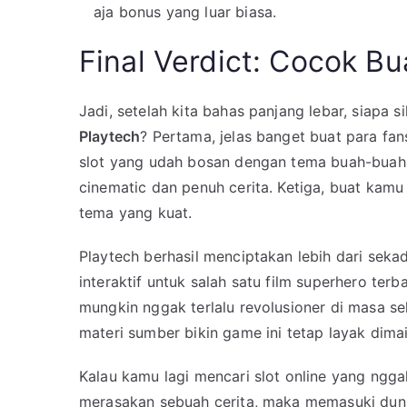
aja bonus yang luar biasa.
Final Verdict: Cocok Bu
Jadi, setelah kita bahas panjang lebar, siapa 
Playtech
? Pertama, jelas banget buat para fa
slot yang udah bosan dengan tema buah-buahan
cinematic dan penuh cerita. Ketiga, buat kam
tema yang kuat.
Playtech berhasil menciptakan lebih dari sek
interaktif untuk salah satu film superhero t
mungkin nggak terlalu revolusioner di masa s
materi sumber bikin game ini tetap layak dimai
Kalau kamu lagi mencari slot online yang ngga
merasakan sebuah cerita, maka memasuki dunia