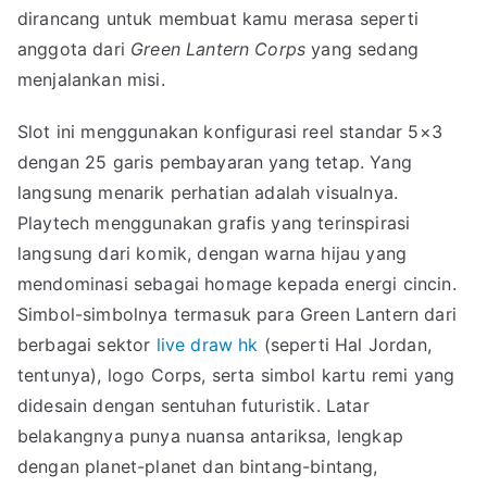
dirancang untuk membuat kamu merasa seperti
anggota dari
Green Lantern Corps
yang sedang
menjalankan misi.
Slot ini menggunakan konfigurasi reel standar 5×3
dengan 25 garis pembayaran yang tetap. Yang
langsung menarik perhatian adalah visualnya.
Playtech menggunakan grafis yang terinspirasi
langsung dari komik, dengan warna hijau yang
mendominasi sebagai homage kepada energi cincin.
Simbol-simbolnya termasuk para Green Lantern dari
berbagai sektor
live draw hk
(seperti Hal Jordan,
tentunya), logo Corps, serta simbol kartu remi yang
didesain dengan sentuhan futuristik. Latar
belakangnya punya nuansa antariksa, lengkap
dengan planet-planet dan bintang-bintang,