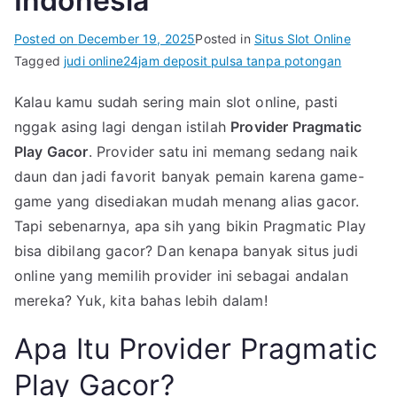
Indonesia
Posted on
December 19, 2025
Posted in
Situs Slot Online
Tagged
judi online24jam deposit pulsa tanpa potongan
Kalau kamu sudah sering main slot online, pasti
nggak asing lagi dengan istilah
Provider Pragmatic
Play Gacor
. Provider satu ini memang sedang naik
daun dan jadi favorit banyak pemain karena game-
game yang disediakan mudah menang alias gacor.
Tapi sebenarnya, apa sih yang bikin Pragmatic Play
bisa dibilang gacor? Dan kenapa banyak situs judi
online yang memilih provider ini sebagai andalan
mereka? Yuk, kita bahas lebih dalam!
Apa Itu Provider Pragmatic
Play Gacor?