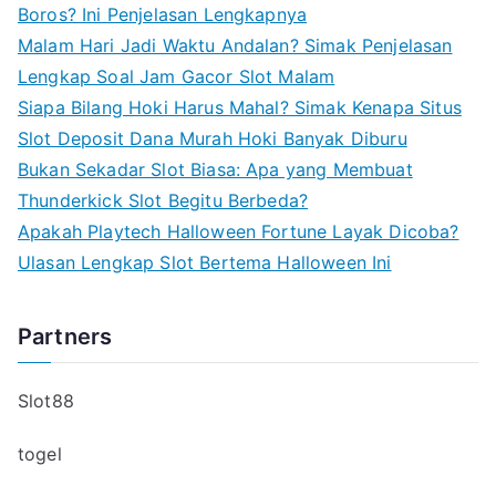
Boros? Ini Penjelasan Lengkapnya
Malam Hari Jadi Waktu Andalan? Simak Penjelasan
Lengkap Soal Jam Gacor Slot Malam
Siapa Bilang Hoki Harus Mahal? Simak Kenapa Situs
Slot Deposit Dana Murah Hoki Banyak Diburu
Bukan Sekadar Slot Biasa: Apa yang Membuat
Thunderkick Slot Begitu Berbeda?
Apakah Playtech Halloween Fortune Layak Dicoba?
Ulasan Lengkap Slot Bertema Halloween Ini
Partners
Slot88
togel