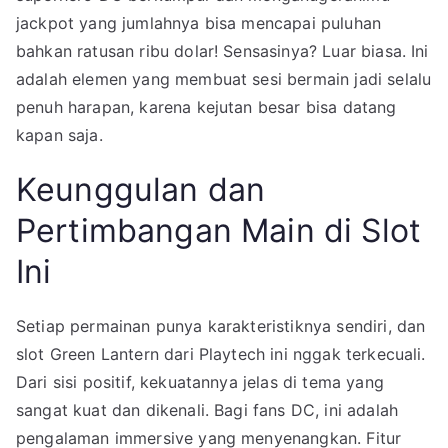
jackpot yang jumlahnya bisa mencapai puluhan
bahkan ratusan ribu dolar! Sensasinya? Luar biasa. Ini
adalah elemen yang membuat sesi bermain jadi selalu
penuh harapan, karena kejutan besar bisa datang
kapan saja.
Keunggulan dan
Pertimbangan Main di Slot
Ini
Setiap permainan punya karakteristiknya sendiri, dan
slot Green Lantern dari Playtech ini nggak terkecuali.
Dari sisi positif, kekuatannya jelas di tema yang
sangat kuat dan dikenali. Bagi fans DC, ini adalah
pengalaman immersive yang menyenangkan. Fitur