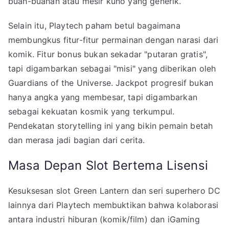
buah-buahan atau mesir kuno yang generik.
Selain itu, Playtech paham betul bagaimana
membungkus fitur-fitur permainan dengan narasi dari
komik. Fitur bonus bukan sekadar "putaran gratis",
tapi digambarkan sebagai "misi" yang diberikan oleh
Guardians of the Universe. Jackpot progresif bukan
hanya angka yang membesar, tapi digambarkan
sebagai kekuatan kosmik yang terkumpul.
Pendekatan storytelling ini yang bikin pemain betah
dan merasa jadi bagian dari cerita.
Masa Depan Slot Bertema Lisensi
Kesuksesan slot Green Lantern dan seri superhero DC
lainnya dari Playtech membuktikan bahwa kolaborasi
antara industri hiburan (komik/film) dan iGaming