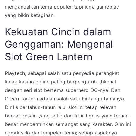
mengandalkan tema populer, tapi juga gameplay
yang bikin ketagihan.
Kekuatan Cincin dalam
Genggaman: Mengenal
Slot Green Lantern
Playtech, sebagai salah satu penyedia perangkat
lunak kasino online paling berpengaruh, dikenal
dengan seri slot bertema superhero DC-nya. Dan
Green Lantern adalah salah satu bintang utamanya.
Dirilis bertahun-tahun lalu, slot ini tetap relevan
berkat desain yang solid dan fitur bonus yang benar-
benar mencerminkan semangat sang karakter. Gim ini
nggak sekadar tempelan tema; setiap aspeknya