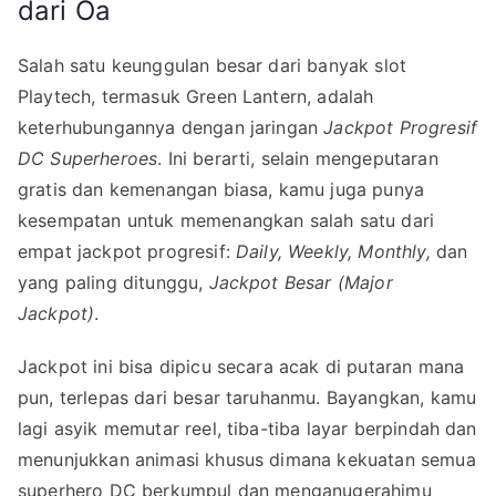
dari Oa
Salah satu keunggulan besar dari banyak slot
Playtech, termasuk Green Lantern, adalah
keterhubungannya dengan jaringan
Jackpot Progresif
DC Superheroes
. Ini berarti, selain mengeputaran
gratis dan kemenangan biasa, kamu juga punya
kesempatan untuk memenangkan salah satu dari
empat jackpot progresif:
Daily, Weekly, Monthly,
dan
yang paling ditunggu,
Jackpot Besar (Major
Jackpot)
.
Jackpot ini bisa dipicu secara acak di putaran mana
pun, terlepas dari besar taruhanmu. Bayangkan, kamu
lagi asyik memutar reel, tiba-tiba layar berpindah dan
menunjukkan animasi khusus dimana kekuatan semua
superhero DC berkumpul dan menganugerahimu