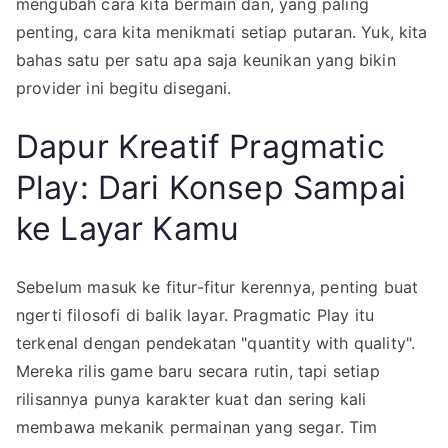
mengubah cara kita bermain dan, yang paling
penting, cara kita menikmati setiap putaran. Yuk, kita
bahas satu per satu apa saja keunikan yang bikin
provider ini begitu disegani.
Dapur Kreatif Pragmatic
Play: Dari Konsep Sampai
ke Layar Kamu
Sebelum masuk ke fitur-fitur kerennya, penting buat
ngerti filosofi di balik layar. Pragmatic Play itu
terkenal dengan pendekatan "quantity with quality".
Mereka rilis game baru secara rutin, tapi setiap
rilisannya punya karakter kuat dan sering kali
membawa mekanik permainan yang segar. Tim