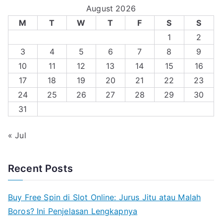
August 2026
M
T
W
T
F
S
S
1
2
3
4
5
6
7
8
9
10
11
12
13
14
15
16
17
18
19
20
21
22
23
24
25
26
27
28
29
30
31
« Jul
Recent Posts
Buy Free Spin di Slot Online: Jurus Jitu atau Malah
Boros? Ini Penjelasan Lengkapnya