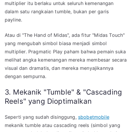
multiplier itu berlaku untuk seluruh kemenangan
dalam satu rangkaian tumble, bukan per garis
payline.
Atau di "The Hand of Midas", ada fitur "Midas Touch"
yang mengubah simbol biasa menjadi simbol
multiplier. Pragmatic Play paham bahwa pemain suka
melihat angka kemenangan mereka membesar secara
visual dan dramatis, dan mereka menyajikannya
dengan sempurna.
3. Mekanik "Tumble" & "Cascading
Reels" yang Dioptimalkan
Seperti yang sudah disinggung,
sbobetmobile
mekanik tumble atau cascading reels (simbol yang