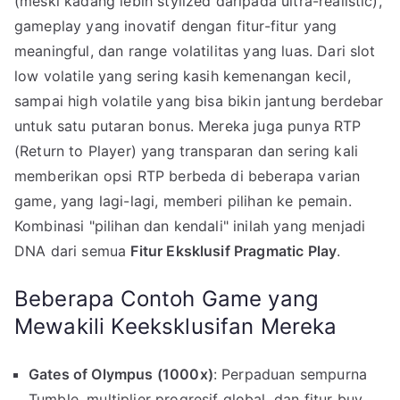
(meski kadang lebih stylized daripada ultra-realistic),
gameplay yang inovatif dengan fitur-fitur yang
meaningful, dan range volatilitas yang luas. Dari slot
low volatile yang sering kasih kemenangan kecil,
sampai high volatile yang bisa bikin jantung berdebar
untuk satu putaran bonus. Mereka juga punya RTP
(Return to Player) yang transparan dan sering kali
memberikan opsi RTP berbeda di beberapa varian
game, yang lagi-lagi, memberi pilihan ke pemain.
Kombinasi "pilihan dan kendali" inilah yang menjadi
DNA dari semua
Fitur Eksklusif Pragmatic Play
.
Beberapa Contoh Game yang
Mewakili Keeksklusifan Mereka
Gates of Olympus (1000x)
: Perpaduan sempurna
Tumble, multiplier progresif global, dan fitur buy