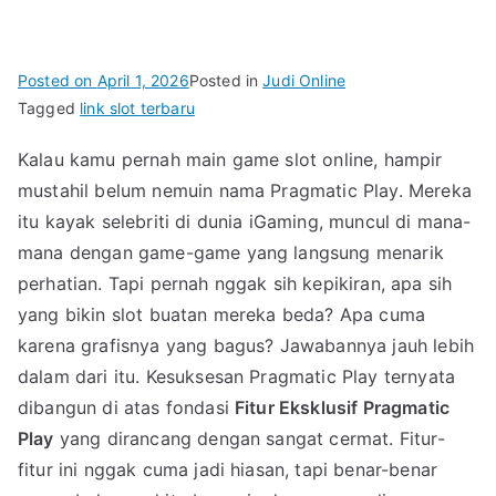
Posted on
April 1, 2026
Posted in
Judi Online
Tagged
link slot terbaru
Kalau kamu pernah main game slot online, hampir
mustahil belum nemuin nama Pragmatic Play. Mereka
itu kayak selebriti di dunia iGaming, muncul di mana-
mana dengan game-game yang langsung menarik
perhatian. Tapi pernah nggak sih kepikiran, apa sih
yang bikin slot buatan mereka beda? Apa cuma
karena grafisnya yang bagus? Jawabannya jauh lebih
dalam dari itu. Kesuksesan Pragmatic Play ternyata
dibangun di atas fondasi
Fitur Eksklusif Pragmatic
Play
yang dirancang dengan sangat cermat. Fitur-
fitur ini nggak cuma jadi hiasan, tapi benar-benar