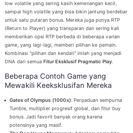
low volatile yang sering kasih kemenangan kecil,
sampai high volatile yang bisa bikin jantung berdebar
untuk satu putaran bonus. Mereka juga punya RTP
(Return to Player) yang transparan dan sering kali
memberikan opsi RTP berbeda di beberapa varian
game, yang lagi-lagi, memberi pilihan ke pemain.
Kombinasi "pilihan dan kendali" inilah yang menjadi
DNA dari semua
Fitur Eksklusif Pragmatic Play
.
Beberapa Contoh Game yang
Mewakili Keeksklusifan Mereka
Gates of Olympus (1000x)
: Perpaduan sempurna
Tumble, multiplier progresif global, dan fitur buy
bonus. Jadi favorit banyak orang karena
potensinya yang masif.