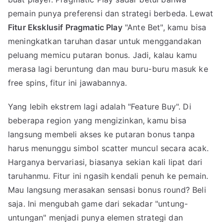
pemain punya preferensi dan strategi berbeda. Lewat
Fitur Eksklusif Pragmatic Play
"Ante Bet", kamu bisa
meningkatkan taruhan dasar untuk menggandakan
peluang memicu putaran bonus. Jadi, kalau kamu
merasa lagi beruntung dan mau buru-buru masuk ke
free spins, fitur ini jawabannya.
Yang lebih ekstrem lagi adalah "Feature Buy". Di
beberapa region yang mengizinkan, kamu bisa
langsung membeli akses ke putaran bonus tanpa
harus menunggu simbol scatter muncul secara acak.
Harganya bervariasi, biasanya sekian kali lipat dari
taruhanmu. Fitur ini ngasih kendali penuh ke pemain.
Mau langsung merasakan sensasi bonus round? Beli
saja. Ini mengubah game dari sekadar "untung-
untungan" menjadi punya elemen strategi dan