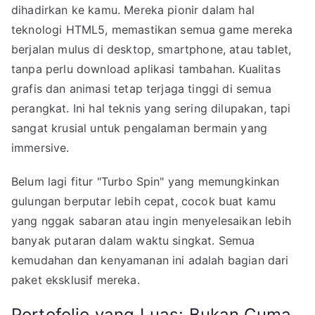
dihadirkan ke kamu. Mereka pionir dalam hal
teknologi HTML5, memastikan semua game mereka
berjalan mulus di desktop, smartphone, atau tablet,
tanpa perlu download aplikasi tambahan. Kualitas
grafis dan animasi tetap terjaga tinggi di semua
perangkat. Ini hal teknis yang sering dilupakan, tapi
sangat krusial untuk pengalaman bermain yang
immersive.
Belum lagi fitur "Turbo Spin" yang memungkinkan
gulungan berputar lebih cepat, cocok buat kamu
yang nggak sabaran atau ingin menyelesaikan lebih
banyak putaran dalam waktu singkat. Semua
kemudahan dan kenyamanan ini adalah bagian dari
paket eksklusif mereka.
Portofolio yang Luas: Bukan Cuma