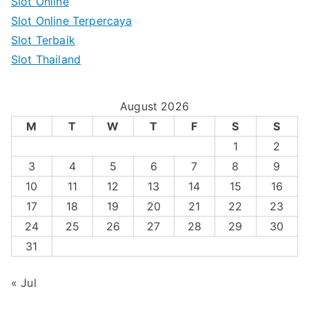
Slot Online
Slot Online Terpercaya
Slot Terbaik
Slot Thailand
August 2026
M
T
W
T
F
S
S
1
2
3
4
5
6
7
8
9
10
11
12
13
14
15
16
17
18
19
20
21
22
23
24
25
26
27
28
29
30
31
« Jul