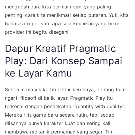
mengubah cara kita bermain dan, yang paling
penting, cara kita menikmati setiap putaran. Yuk, kita
bahas satu per satu apa saja keunikan yang bikin
provider ini begitu disegani.
Dapur Kreatif Pragmatic
Play: Dari Konsep Sampai
ke Layar Kamu
Sebelum masuk ke fitur-fitur kerennya, penting buat
ngerti filosofi di balik layar. Pragmatic Play itu
terkenal dengan pendekatan "quantity with quality".
Mereka rilis game baru secara rutin, tapi setiap
rilisannya punya karakter kuat dan sering kali
membawa mekanik permainan yang segar. Tim