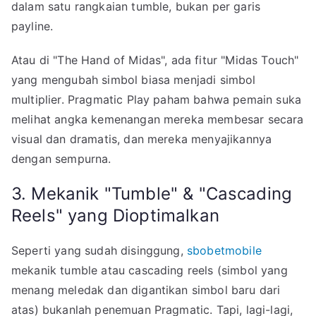
dalam satu rangkaian tumble, bukan per garis
payline.
Atau di "The Hand of Midas", ada fitur "Midas Touch"
yang mengubah simbol biasa menjadi simbol
multiplier. Pragmatic Play paham bahwa pemain suka
melihat angka kemenangan mereka membesar secara
visual dan dramatis, dan mereka menyajikannya
dengan sempurna.
3. Mekanik "Tumble" & "Cascading
Reels" yang Dioptimalkan
Seperti yang sudah disinggung,
sbobetmobile
mekanik tumble atau cascading reels (simbol yang
menang meledak dan digantikan simbol baru dari
atas) bukanlah penemuan Pragmatic. Tapi, lagi-lagi,