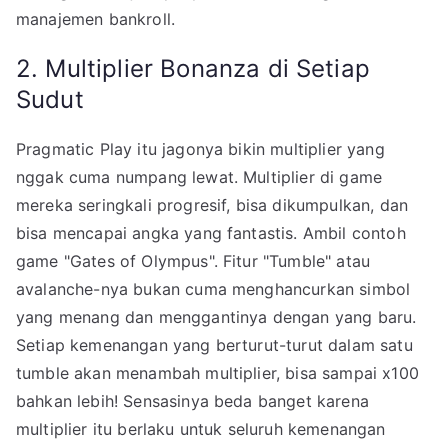
manajemen bankroll.
2. Multiplier Bonanza di Setiap
Sudut
Pragmatic Play itu jagonya bikin multiplier yang
nggak cuma numpang lewat. Multiplier di game
mereka seringkali progresif, bisa dikumpulkan, dan
bisa mencapai angka yang fantastis. Ambil contoh
game "Gates of Olympus". Fitur "Tumble" atau
avalanche-nya bukan cuma menghancurkan simbol
yang menang dan menggantinya dengan yang baru.
Setiap kemenangan yang berturut-turut dalam satu
tumble akan menambah multiplier, bisa sampai x100
bahkan lebih! Sensasinya beda banget karena
multiplier itu berlaku untuk seluruh kemenangan