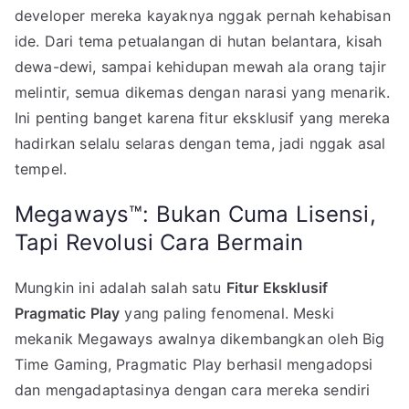
developer mereka kayaknya nggak pernah kehabisan
ide. Dari tema petualangan di hutan belantara, kisah
dewa-dewi, sampai kehidupan mewah ala orang tajir
melintir, semua dikemas dengan narasi yang menarik.
Ini penting banget karena fitur eksklusif yang mereka
hadirkan selalu selaras dengan tema, jadi nggak asal
tempel.
Megaways™: Bukan Cuma Lisensi,
Tapi Revolusi Cara Bermain
Mungkin ini adalah salah satu
Fitur Eksklusif
Pragmatic Play
yang paling fenomenal. Meski
mekanik Megaways awalnya dikembangkan oleh Big
Time Gaming, Pragmatic Play berhasil mengadopsi
dan mengadaptasinya dengan cara mereka sendiri