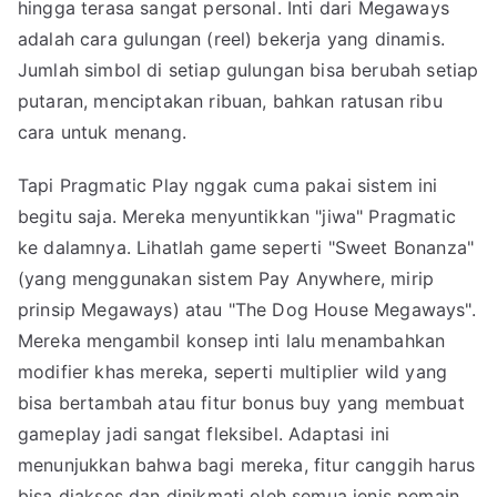
hingga terasa sangat personal. Inti dari Megaways
adalah cara gulungan (reel) bekerja yang dinamis.
Jumlah simbol di setiap gulungan bisa berubah setiap
putaran, menciptakan ribuan, bahkan ratusan ribu
cara untuk menang.
Tapi Pragmatic Play nggak cuma pakai sistem ini
begitu saja. Mereka menyuntikkan "jiwa" Pragmatic
ke dalamnya. Lihatlah game seperti "Sweet Bonanza"
(yang menggunakan sistem Pay Anywhere, mirip
prinsip Megaways) atau "The Dog House Megaways".
Mereka mengambil konsep inti lalu menambahkan
modifier khas mereka, seperti multiplier wild yang
bisa bertambah atau fitur bonus buy yang membuat
gameplay jadi sangat fleksibel. Adaptasi ini
menunjukkan bahwa bagi mereka, fitur canggih harus
bisa diakses dan dinikmati oleh semua jenis pemain,