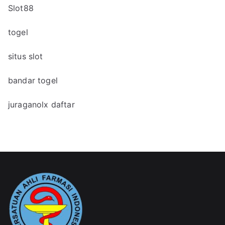
Slot88
togel
situs slot
bandar togel
juraganolx daftar