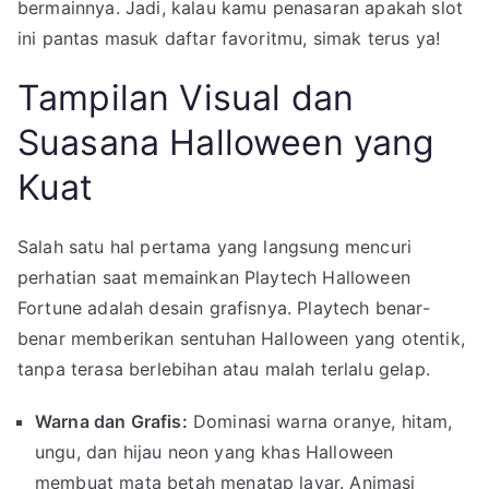
bermainnya. Jadi, kalau kamu penasaran apakah slot
ini pantas masuk daftar favoritmu, simak terus ya!
Tampilan Visual dan
Suasana Halloween yang
Kuat
Salah satu hal pertama yang langsung mencuri
perhatian saat memainkan Playtech Halloween
Fortune adalah desain grafisnya. Playtech benar-
benar memberikan sentuhan Halloween yang otentik,
tanpa terasa berlebihan atau malah terlalu gelap.
Warna dan Grafis:
Dominasi warna oranye, hitam,
ungu, dan hijau neon yang khas Halloween
membuat mata betah menatap layar. Animasi