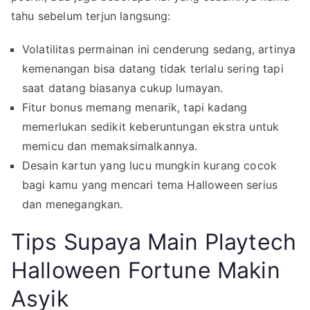
tahu sebelum terjun langsung:
Volatilitas permainan ini cenderung sedang, artinya
kemenangan bisa datang tidak terlalu sering tapi
saat datang biasanya cukup lumayan.
Fitur bonus memang menarik, tapi kadang
memerlukan sedikit keberuntungan ekstra untuk
memicu dan memaksimalkannya.
Desain kartun yang lucu mungkin kurang cocok
bagi kamu yang mencari tema Halloween serius
dan menegangkan.
Tips Supaya Main Playtech
Halloween Fortune Makin
Asyik