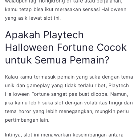
walaupun lagi nongkrong di kafe atau perjalanan,
kamu tetap bisa ikut merasakan sensasi Halloween
yang asik lewat slot ini.
Apakah Playtech
Halloween Fortune Cocok
untuk Semua Pemain?
Kalau kamu termasuk pemain yang suka dengan tema
unik dan gameplay yang tidak terlalu ribet, Playtech
Halloween Fortune sangat pas buat dicoba. Namun,
jika kamu lebih suka slot dengan volatilitas tinggi dan
tema horor yang lebih menegangkan, mungkin perlu
pertimbangan lain.
Intinya, slot ini menawarkan keseimbangan antara