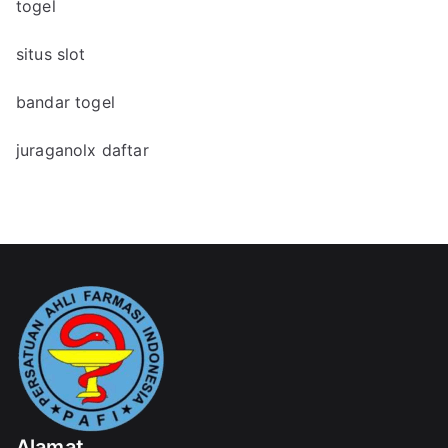
togel
situs slot
bandar togel
juraganolx daftar
Alamat