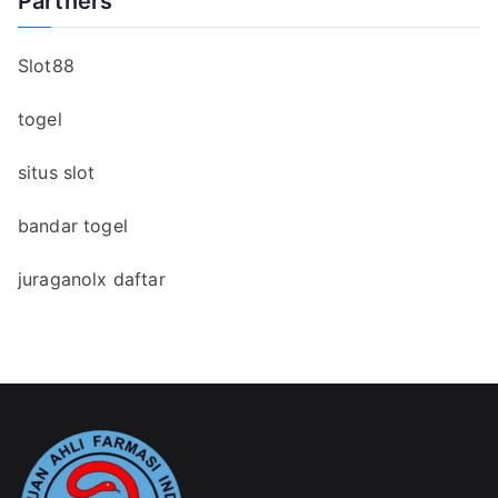
Partners
Slot88
togel
situs slot
bandar togel
juraganolx daftar