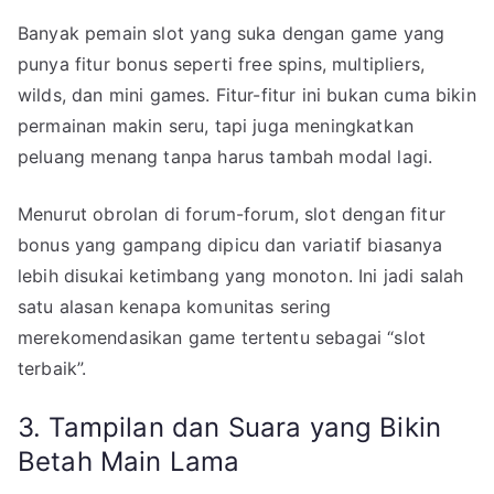
Banyak pemain slot yang suka dengan game yang
punya fitur bonus seperti free spins, multipliers,
wilds, dan mini games. Fitur-fitur ini bukan cuma bikin
permainan makin seru, tapi juga meningkatkan
peluang menang tanpa harus tambah modal lagi.
Menurut obrolan di forum-forum, slot dengan fitur
bonus yang gampang dipicu dan variatif biasanya
lebih disukai ketimbang yang monoton. Ini jadi salah
satu alasan kenapa komunitas sering
merekomendasikan game tertentu sebagai “slot
terbaik”.
3. Tampilan dan Suara yang Bikin
Betah Main Lama