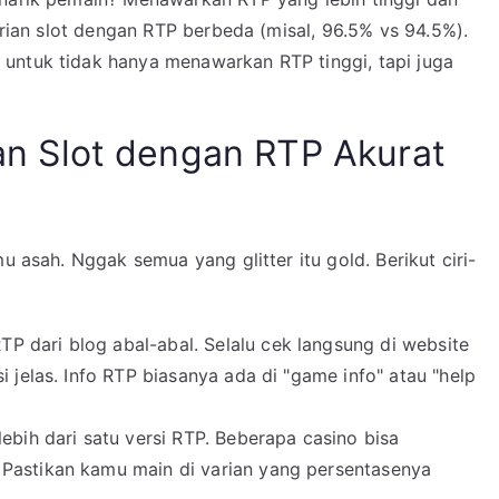
varian slot dengan RTP berbeda (misal, 96.5% vs 94.5%).
untuk tidak hanya menawarkan RTP tinggi, tapi juga
 Slot dengan RTP Akurat
u asah. Nggak semua yang glitter itu gold. Berikut ciri-
P dari blog abal-abal. Selalu cek langsung di website
i jelas. Info RTP biasanya ada di "game info" atau "help
ebih dari satu versi RTP. Beberapa casino bisa
 Pastikan kamu main di varian yang persentasenya