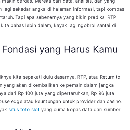
 makin cerdas. Mereka cari data, analisis, dan yang
an lagi sekadar angka di halaman informasi, tapi kompas
taruh. Tapi apa sebenernya yang bikin prediksi RTP
 kita bahas lebih dalam, kayak lagi ngobrol santai di
 Fondasi yang Harus Kamu
nya kita sepakati dulu dasarnya. RTP, atau Return to
uhan yang akan dikembalikan ke pemain dalam jangka
nya dari Rp 100 juta yang dipertaruhkan, Rp 96 juta
house edge atau keuntungan untuk provider dan casino.
nyak
situs toto slot
yang cuma kopas data dari sumber