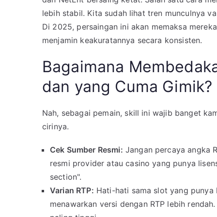
lebih stabil. Kita sudah lihat tren munculnya 
Di 2025, persaingan ini akan memaksa mereka 
menjamin keakuratannya secara konsisten.
Bagaimana Membedakan
dan yang Cuma Gimik?
Nah, sebagai pemain, skill ini wajib banget kam
cirinya.
Cek Sumber Resmi:
Jangan percaya angka RT
resmi provider atau casino yang punya lisens
section".
Varian RTP:
Hati-hati sama slot yang punya l
menawarkan versi dengan RTP lebih rendah.