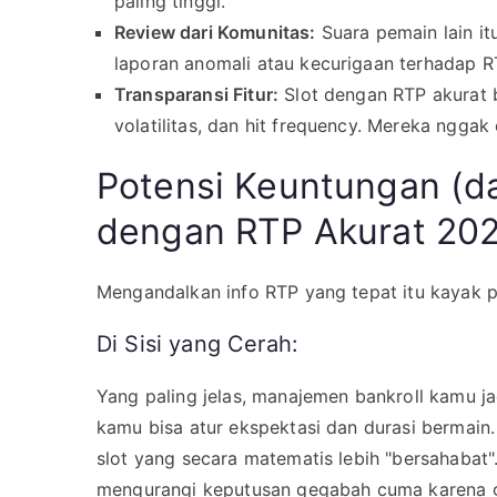
paling tinggi.
Review dari Komunitas:
Suara pemain lain it
laporan anomali atau kecurigaan terhadap R
Transparansi Fitur:
Slot dengan RTP akurat b
volatilitas, dan hit frequency. Mereka ngga
Potensi Keuntungan (d
dengan RTP Akurat 20
Mengandalkan info RTP yang tepat itu kayak p
Di Sisi yang Cerah:
Yang paling jelas, manajemen bankroll kamu ja
kamu bisa atur ekspektasi dan durasi bermain. 
slot yang secara matematis lebih "bersahabat". 
mengurangi keputusan gegabah cuma karena 