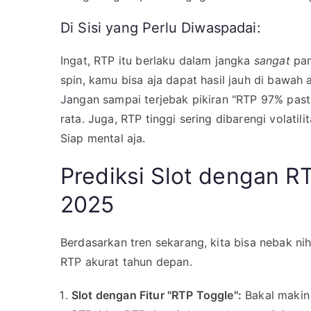
Di Sisi yang Perlu Diwaspadai:
Ingat, RTP itu berlaku dalam jangka
sangat
pan
spin, kamu bisa aja dapat hasil jauh di bawah a
Jangan sampai terjebak pikiran "RTP 97% pasti
rata. Juga, RTP tinggi sering dibarengi volatil
Siap mental aja.
Prediksi Slot dengan RT
2025
Berdasarkan tren sekarang, kita bisa nebak ni
RTP akurat tahun depan.
Slot dengan Fitur "RTP Toggle":
Bakal makin 