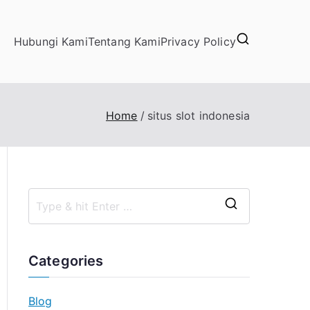
Hubungi Kami
Tentang Kami
Privacy Policy
Home
situs slot indonesia
S
e
a
Categories
r
c
Blog