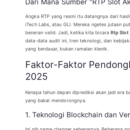
Dari Mana Sumber "RTP Slot Ak
Angka RTP yang resmi itu datangnya dari hasi
iTech Labs, atau GLI. Mereka ngetes jutaan p
beneran valid. Jadi, ketika kita bicara
Rtp Slot
data-data audit ini, tren teknologi, dan kebija
yang berdasar, bukan ramalan klenik.
Faktor-Faktor Pendong
2025
Kenapa tahun depan diprediksi akan jadi era b
yang bakal mendorongnya.
1. Teknologi Blockchain dan Ver
Ini nih game changer sebenarnya. Beberapa pr