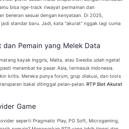
 kamu bisa nge-track riwayat permainan dan
kan beneran sesuai dengan kenyataan. Di 2025,
jadi standar baru. Jadi, kata "akurat" nggak lagi cuma
at dan Pemain yang Melek Data
matang kayak Inggris, Malta, atau Swedia udah ngetat
i pasti merambat ke pasar Asia, termasuk Indonesia.
n kritis. Mereka punya forum, grup diskusi, dan tools
ransparan bakal ditinggal pelan-pelan.
RTP Slot Akurat
ovider Game
rovider seperti Pragmatic Play, PG Soft, Microgaming,
enarik pemain? Menawarkan RTP yang lebih tinggi dan