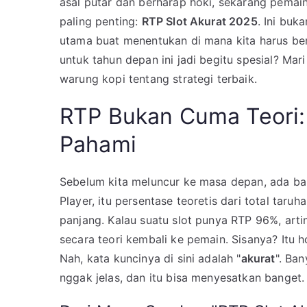
asal putar dan berharap hoki, sekarang pemain
paling penting:
RTP Slot Akurat 2025
. Ini buk
utama buat menentukan di mana kita harus ber
untuk tahun depan ini jadi begitu spesial? Mari
warung kopi tentang strategi terbaik.
RTP Bukan Cuma Teori:
Pahami
Sebelum kita meluncur ke masa depan, ada baik
Player, itu persentase teoretis dari total tar
panjang. Kalau suatu slot punya RTP 96%, arti
secara teori kembali ke pemain. Sisanya? Itu 
Nah, kata kuncinya di sini adalah "
akurat
". Ba
nggak jelas, dan itu bisa menyesatkan banget.