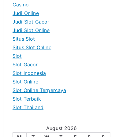
h
Casino
f
Judi Online
o
Judi Slot Gacor
r
Judi Slot Online
:
Situs Slot
Situs Slot Online
Slot
Slot Gacor
Slot Indonesia
Slot Online
Slot Online Terpercaya
Slot Terbaik
Slot Thailand
August 2026