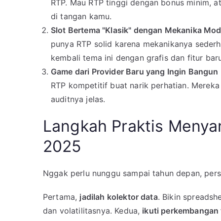
RTP. Mau RTP tinggi dengan bonus minim, at
di tangan kamu.
Slot Bertema "Klasik" dengan Mekanika Mod
punya RTP solid karena mekanikanya sederh
kembali tema ini dengan grafis dan fitur bar
Game dari Provider Baru yang Ingin Bangun 
RTP kompetitif buat narik perhatian. Mereka i
auditnya jelas.
Langkah Praktis Menya
2025
Nggak perlu nunggu sampai tahun depan, persia
Pertama,
jadilah kolektor data
. Bikin spreadsh
dan volatilitasnya. Kedua,
ikuti perkembangan 