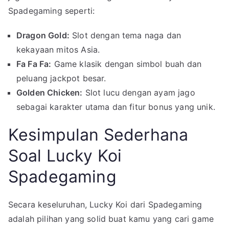
Spadegaming seperti:
Dragon Gold:
Slot dengan tema naga dan
kekayaan mitos Asia.
Fa Fa Fa:
Game klasik dengan simbol buah dan
peluang jackpot besar.
Golden Chicken:
Slot lucu dengan ayam jago
sebagai karakter utama dan fitur bonus yang unik.
Kesimpulan Sederhana
Soal Lucky Koi
Spadegaming
Secara keseluruhan, Lucky Koi dari Spadegaming
adalah pilihan yang solid buat kamu yang cari game