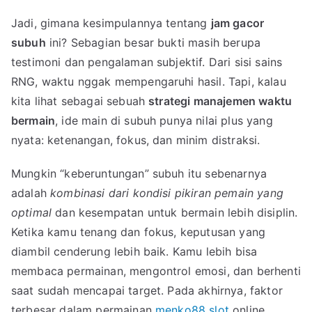
Jadi, gimana kesimpulannya tentang
jam gacor
subuh
ini? Sebagian besar bukti masih berupa
testimoni dan pengalaman subjektif. Dari sisi sains
RNG, waktu nggak mempengaruhi hasil. Tapi, kalau
kita lihat sebagai sebuah
strategi manajemen waktu
bermain
, ide main di subuh punya nilai plus yang
nyata: ketenangan, fokus, dan minim distraksi.
Mungkin “keberuntungan” subuh itu sebenarnya
adalah
kombinasi dari kondisi pikiran pemain yang
optimal
dan kesempatan untuk bermain lebih disiplin.
Ketika kamu tenang dan fokus, keputusan yang
diambil cenderung lebih baik. Kamu lebih bisa
membaca permainan, mengontrol emosi, dan berhenti
saat sudah mencapai target. Pada akhirnya, faktor
terbesar dalam permainan
menko88 slot
online