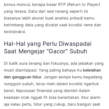
bonus muncul, berapa besar RTP (Return to Player)
yang terasa. Data dari sesi tenang seperti ini
biasanya lebih akurat buat analisis pribadi kamu
ketimbang data yang dicatat saat kondisi rame dan
terdistraksi.
Hal-Hal yang Perlu Diwaspadai
Saat Mengejar “Gacor” Subuh
Di balik aura tenang dan fokusnya, ada jebakan yang
musti diantisipasi. Yang paling bahaya itu
kelelahan
dan gangguan tidur
. Jangan sampe kamu begadang
nungguin subuh, terus main dalam kondisi ngantuk
berat. Keputusan finansial yang diambil dalam
keadaan otak nggak fit bisa berantakan. Atur alarm
aja kalau perlu, tidur yang cukup, baru bangun saat