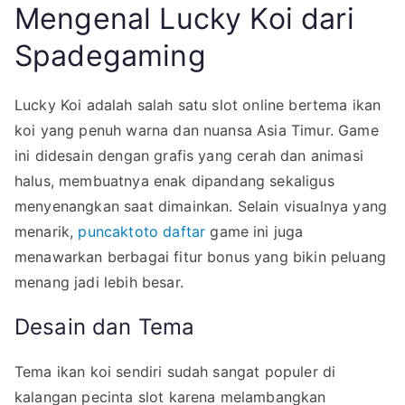
Mengenal Lucky Koi dari
Spadegaming
Lucky Koi adalah salah satu slot online bertema ikan
koi yang penuh warna dan nuansa Asia Timur. Game
ini didesain dengan grafis yang cerah dan animasi
halus, membuatnya enak dipandang sekaligus
menyenangkan saat dimainkan. Selain visualnya yang
menarik,
puncaktoto daftar
game ini juga
menawarkan berbagai fitur bonus yang bikin peluang
menang jadi lebih besar.
Desain dan Tema
Tema ikan koi sendiri sudah sangat populer di
kalangan pecinta slot karena melambangkan