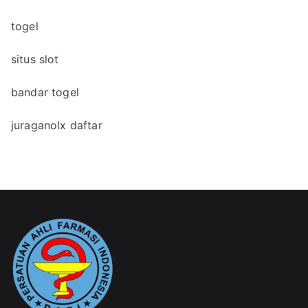
togel
situs slot
bandar togel
juraganolx daftar