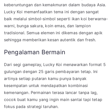
keberuntungan dan kemakmuran dalam budaya Asia.
Lucky Koi memanfaatkan tema ini dengan sangat
baik melalui simbol-simbol seperti ikan koi berwarna-
warni, bunga sakura, koin emas, dan lampion
tradisional. Semua elemen ini dikemas dengan apik
sehingga memberikan kesan autentik dan fresh.
Pengalaman Bermain
Dari segi gameplay, Lucky Koi menawarkan format 5
gulungan dengan 25 garis pembayaran tetap. Ini
artinya setiap putaran kamu punya banyak
kesempatan untuk mendapatkan kombinasi
kemenangan. Permainan terasa lancar tanpa lag,
cocok buat kamu yang ingin main santai tapi tetap
fokus pada strategi taruhan.