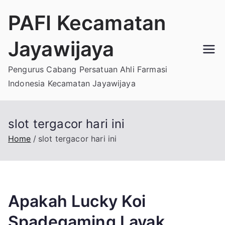
Skip
PAFI Kecamatan
to
content
Jayawijaya
Pengurus Cabang Persatuan Ahli Farmasi
Indonesia Kecamatan Jayawijaya
slot tergacor hari ini
Home
slot tergacor hari ini
Apakah Lucky Koi
Spadegaming Layak