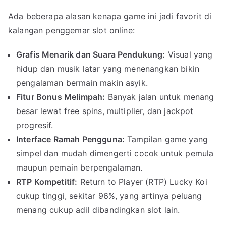
Ada beberapa alasan kenapa game ini jadi favorit di
kalangan penggemar slot online:
Grafis Menarik dan Suara Pendukung:
Visual yang
hidup dan musik latar yang menenangkan bikin
pengalaman bermain makin asyik.
Fitur Bonus Melimpah:
Banyak jalan untuk menang
besar lewat free spins, multiplier, dan jackpot
progresif.
Interface Ramah Pengguna:
Tampilan game yang
simpel dan mudah dimengerti cocok untuk pemula
maupun pemain berpengalaman.
RTP Kompetitif:
Return to Player (RTP) Lucky Koi
cukup tinggi, sekitar 96%, yang artinya peluang
menang cukup adil dibandingkan slot lain.