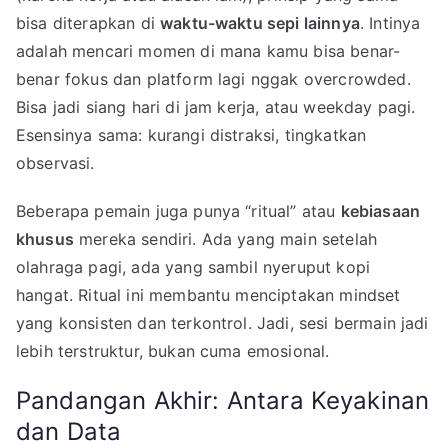
bisa diterapkan di
waktu-waktu sepi lainnya
. Intinya
adalah mencari momen di mana kamu bisa benar-
benar fokus dan platform lagi nggak overcrowded.
Bisa jadi siang hari di jam kerja, atau weekday pagi.
Esensinya sama: kurangi distraksi, tingkatkan
observasi.
Beberapa pemain juga punya “ritual” atau
kebiasaan
khusus
mereka sendiri. Ada yang main setelah
olahraga pagi, ada yang sambil nyeruput kopi
hangat. Ritual ini membantu menciptakan mindset
yang konsisten dan terkontrol. Jadi, sesi bermain jadi
lebih terstruktur, bukan cuma emosional.
Pandangan Akhir: Antara Keyakinan
dan Data