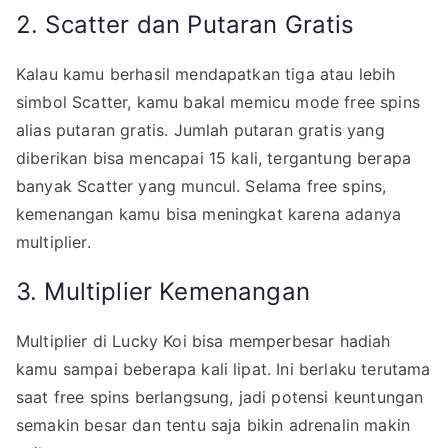
2. Scatter dan Putaran Gratis
Kalau kamu berhasil mendapatkan tiga atau lebih
simbol Scatter, kamu bakal memicu mode free spins
alias putaran gratis. Jumlah putaran gratis yang
diberikan bisa mencapai 15 kali, tergantung berapa
banyak Scatter yang muncul. Selama free spins,
kemenangan kamu bisa meningkat karena adanya
multiplier.
3. Multiplier Kemenangan
Multiplier di Lucky Koi bisa memperbesar hadiah
kamu sampai beberapa kali lipat. Ini berlaku terutama
saat free spins berlangsung, jadi potensi keuntungan
semakin besar dan tentu saja bikin adrenalin makin