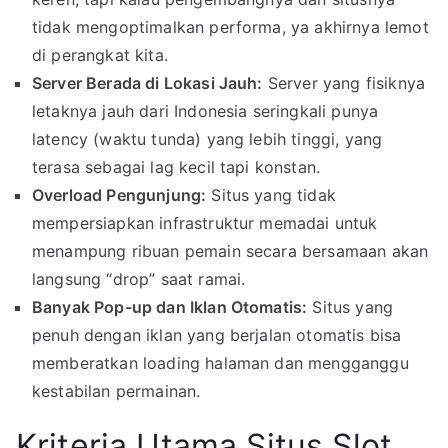
tidak mengoptimalkan performa, ya akhirnya lemot
di perangkat kita.
Server Berada di Lokasi Jauh:
Server yang fisiknya
letaknya jauh dari Indonesia seringkali punya
latency (waktu tunda) yang lebih tinggi, yang
terasa sebagai lag kecil tapi konstan.
Overload Pengunjung:
Situs yang tidak
mempersiapkan infrastruktur memadai untuk
menampung ribuan pemain secara bersamaan akan
langsung “drop” saat ramai.
Banyak Pop-up dan Iklan Otomatis:
Situs yang
penuh dengan iklan yang berjalan otomatis bisa
memberatkan loading halaman dan mengganggu
kestabilan permainan.
Kriteria Utama Situs Slot