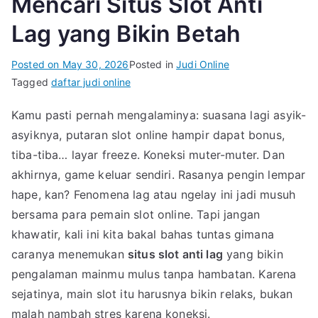
Mencari Situs Slot Anti
Lag yang Bikin Betah
Posted on
May 30, 2026
Posted in
Judi Online
Tagged
daftar judi online
Kamu pasti pernah mengalaminya: suasana lagi asyik-
asyiknya, putaran slot online hampir dapat bonus,
tiba-tiba… layar freeze. Koneksi muter-muter. Dan
akhirnya, game keluar sendiri. Rasanya pengin lempar
hape, kan? Fenomena lag atau ngelay ini jadi musuh
bersama para pemain slot online. Tapi jangan
khawatir, kali ini kita bakal bahas tuntas gimana
caranya menemukan
situs slot anti lag
yang bikin
pengalaman mainmu mulus tanpa hambatan. Karena
sejatinya, main slot itu harusnya bikin relaks, bukan
malah nambah stres karena koneksi.