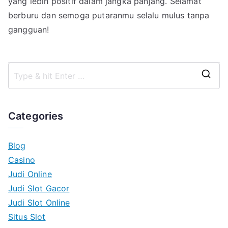
yang lebih positif dalam jangka panjang. Selamat
berburu dan semoga putaranmu selalu mulus tanpa
gangguan!
S
e
a
Categories
r
c
Blog
h
Casino
f
Judi Online
o
Judi Slot Gacor
r
Judi Slot Online
:
Situs Slot