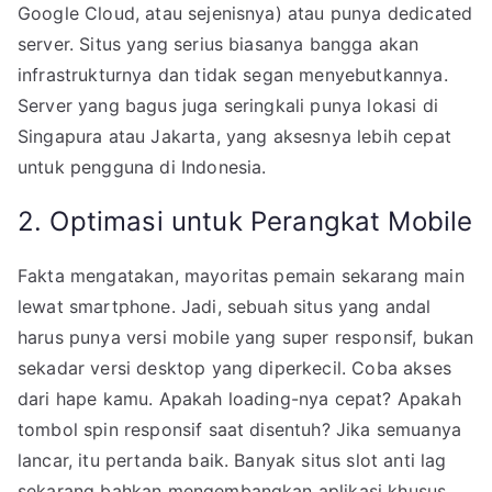
Google Cloud, atau sejenisnya) atau punya dedicated
server. Situs yang serius biasanya bangga akan
infrastrukturnya dan tidak segan menyebutkannya.
Server yang bagus juga seringkali punya lokasi di
Singapura atau Jakarta, yang aksesnya lebih cepat
untuk pengguna di Indonesia.
2. Optimasi untuk Perangkat Mobile
Fakta mengatakan, mayoritas pemain sekarang main
lewat smartphone. Jadi, sebuah situs yang andal
harus punya versi mobile yang super responsif, bukan
sekadar versi desktop yang diperkecil. Coba akses
dari hape kamu. Apakah loading-nya cepat? Apakah
tombol spin responsif saat disentuh? Jika semuanya
lancar, itu pertanda baik. Banyak situs slot anti lag
sekarang bahkan mengembangkan aplikasi khusus