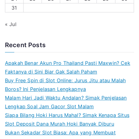
31
« Jul
Recent Posts
Apakah Benar Akun Pro Thailand Pasti Maxwin? Cek
Faktanya di Sini Biar Gak Salah Paham
Buy Free Spin di Slot Online: Jurus Jitu atau Malah
Boros? Ini Penjelasan Lengkapnya
Malam Hari Jadi Waktu Andalan? Simak Penjelasan
Lengkap Soal Jam Gacor Slot Malam
Siapa Bilang Hoki Harus Mahal? Simak Kenapa Situs
Slot Deposit Dana Murah Hoki Banyak Diburu
Bukan Sekadar Slot Biasa: Apa yang Membuat