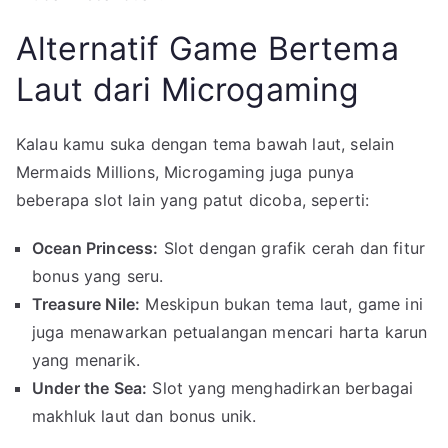
Alternatif Game Bertema
Laut dari Microgaming
Kalau kamu suka dengan tema bawah laut, selain
Mermaids Millions, Microgaming juga punya
beberapa slot lain yang patut dicoba, seperti:
Ocean Princess:
Slot dengan grafik cerah dan fitur
bonus yang seru.
Treasure Nile:
Meskipun bukan tema laut, game ini
juga menawarkan petualangan mencari harta karun
yang menarik.
Under the Sea:
Slot yang menghadirkan berbagai
makhluk laut dan bonus unik.