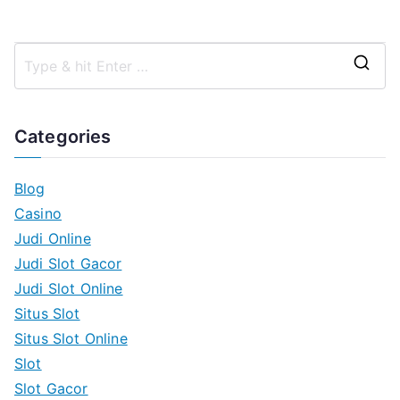
S
e
a
Categories
r
c
Blog
h
Casino
f
Judi Online
o
Judi Slot Gacor
r
Judi Slot Online
:
Situs Slot
Situs Slot Online
Slot
Slot Gacor