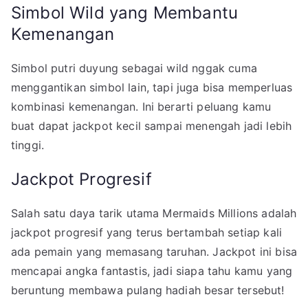
Simbol Wild yang Membantu
Kemenangan
Simbol putri duyung sebagai wild nggak cuma
menggantikan simbol lain, tapi juga bisa memperluas
kombinasi kemenangan. Ini berarti peluang kamu
buat dapat jackpot kecil sampai menengah jadi lebih
tinggi.
Jackpot Progresif
Salah satu daya tarik utama Mermaids Millions adalah
jackpot progresif yang terus bertambah setiap kali
ada pemain yang memasang taruhan. Jackpot ini bisa
mencapai angka fantastis, jadi siapa tahu kamu yang
beruntung membawa pulang hadiah besar tersebut!