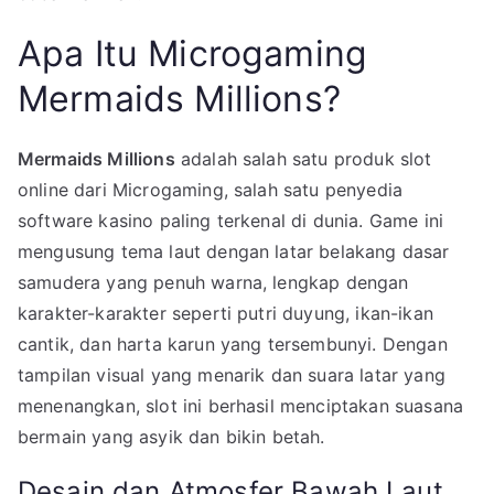
Apa Itu Microgaming
Mermaids Millions?
Mermaids Millions
adalah salah satu produk slot
online dari Microgaming, salah satu penyedia
software kasino paling terkenal di dunia. Game ini
mengusung tema laut dengan latar belakang dasar
samudera yang penuh warna, lengkap dengan
karakter-karakter seperti putri duyung, ikan-ikan
cantik, dan harta karun yang tersembunyi. Dengan
tampilan visual yang menarik dan suara latar yang
menenangkan, slot ini berhasil menciptakan suasana
bermain yang asyik dan bikin betah.
Desain dan Atmosfer Bawah Laut