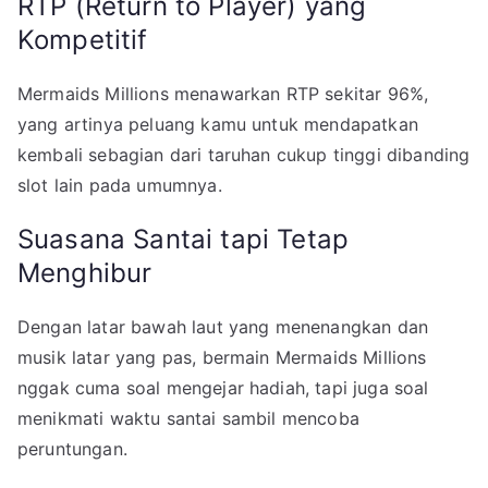
RTP (Return to Player) yang
Kompetitif
Mermaids Millions menawarkan RTP sekitar 96%,
yang artinya peluang kamu untuk mendapatkan
kembali sebagian dari taruhan cukup tinggi dibanding
slot lain pada umumnya.
Suasana Santai tapi Tetap
Menghibur
Dengan latar bawah laut yang menenangkan dan
musik latar yang pas, bermain Mermaids Millions
nggak cuma soal mengejar hadiah, tapi juga soal
menikmati waktu santai sambil mencoba
peruntungan.