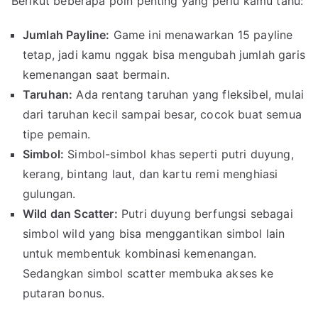
Berikut beberapa poin penting yang perlu kamu tahu:
Jumlah Payline:
Game ini menawarkan 15 payline
tetap, jadi kamu nggak bisa mengubah jumlah garis
kemenangan saat bermain.
Taruhan:
Ada rentang taruhan yang fleksibel, mulai
dari taruhan kecil sampai besar, cocok buat semua
tipe pemain.
Simbol:
Simbol-simbol khas seperti putri duyung,
kerang, bintang laut, dan kartu remi menghiasi
gulungan.
Wild dan Scatter:
Putri duyung berfungsi sebagai
simbol wild yang bisa menggantikan simbol lain
untuk membentuk kombinasi kemenangan.
Sedangkan simbol scatter membuka akses ke
putaran bonus.