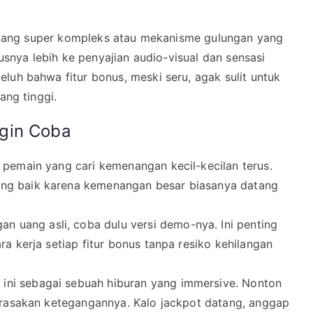
us yang super kompleks atau mekanisme gulungan yang
kusnya lebih ke penyajian audio-visual dan sensasi
luh bahwa fitur bonus, meski seru, agak sulit untuk
ang tinggi.
gin Coba
 pemain yang cari kemenangan kecil-kecilan terus.
ang baik karena kemenangan besar biasanya datang
n uang asli, coba dulu versi demo-nya. Ini penting
ra kerja setiap fitur bonus tanpa resiko kehilangan
ini sebagai sebuah hiburan yang immersive. Nonton
rasakan ketegangannya. Kalo jackpot datang, anggap