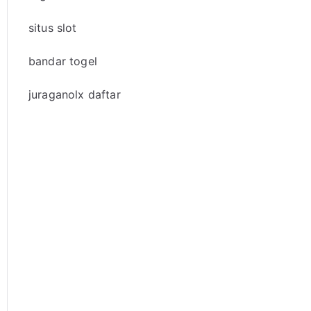
situs slot
bandar togel
juraganolx daftar