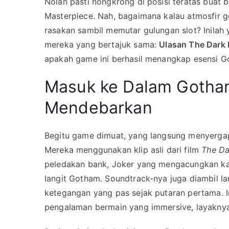
Nolan pasti nongkrong di posisi teratas buat
Masterpiece. Nah, bagaimana kalau atmosfir ge
rasakan sambil memutar gulungan slot? Inilah 
mereka yang bertajuk sama:
Ulasan The Dark 
apakah game ini berhasil menangkap esensi G
Masuk ke Dalam Gotha
Mendebarkan
Begitu game dimuat, yang langsung menyergap
Mereka menggunakan klip asli dari film
The Da
peledakan bank, Joker yang mengacungkan kar
langit Gotham. Soundtrack-nya juga diambil la
ketegangan yang pas sejak putaran pertama. In
pengalaman bermain yang immersive, layaknya 