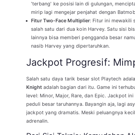
'terbang' ke posisi lain di gulungan, menci
mirip lagi mengejar penjahat dengan Batmobi
Fitur Two-Face Multiplier
: Fitur ini mewakil
salah satu dari dua koin Harvey. Satu sisi b
lainnya bisa memberi pengganda besar namun 
nasib Harvey yang dipertaruhkan.
Jackpot Progresif: Mim
Salah satu daya tarik besar slot Playtech adal
Knight
adalah bagian dari itu. Game ini terhu
level: Minor, Major, Rare, dan Epic. Jackpot i
peduli besar taruhannya. Bayangin aja, lagi as
jackpot yang dramatis. Meski peluangnya keci
adrenalin.