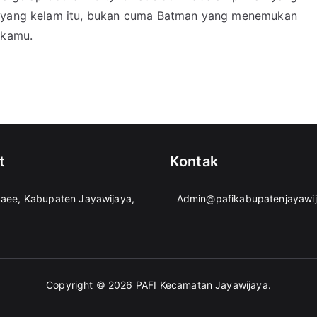
am yang kelam itu, bukan cuma Batman yang menemukan
 kamu.
t
Kontak
Saee, Kabupaten Jayawijaya,
Admin@pafikabupatenjayawij
Copyright © 2026
PAFI Kecamatan Jayawijaya
.