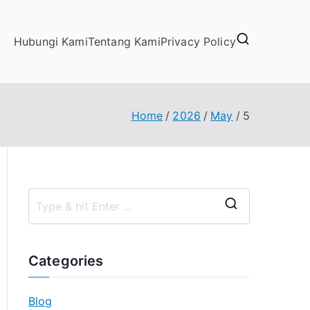
Hubungi Kami
Tentang Kami
Privacy Policy
Home
2026
May
5
S
e
a
Categories
r
c
Blog