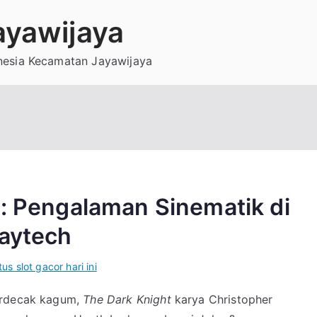
ayawijaya
nesia Kecamatan Jayawijaya
t: Pengalaman Sinematik di
laytech
tus slot gacor hari ini
erdecak kagum,
The Dark Knight
karya Christopher