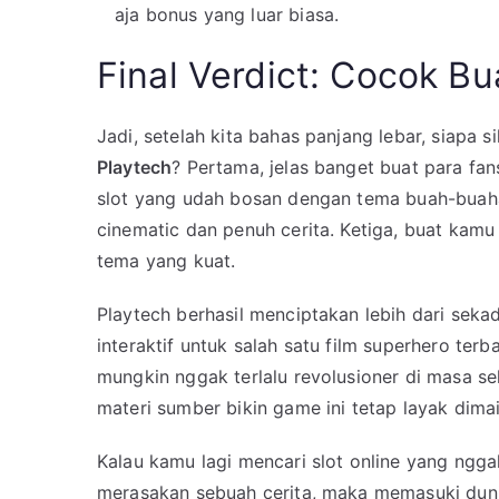
aja bonus yang luar biasa.
Final Verdict: Cocok Bu
Jadi, setelah kita bahas panjang lebar, siapa 
Playtech
? Pertama, jelas banget buat para fa
slot yang udah bosan dengan tema buah-buahan
cinematic dan penuh cerita. Ketiga, buat kam
tema yang kuat.
Playtech berhasil menciptakan lebih dari sek
interaktif untuk salah satu film superhero t
mungkin nggak terlalu revolusioner di masa s
materi sumber bikin game ini tetap layak dimai
Kalau kamu lagi mencari slot online yang ngga
merasakan sebuah cerita, maka memasuki dunia