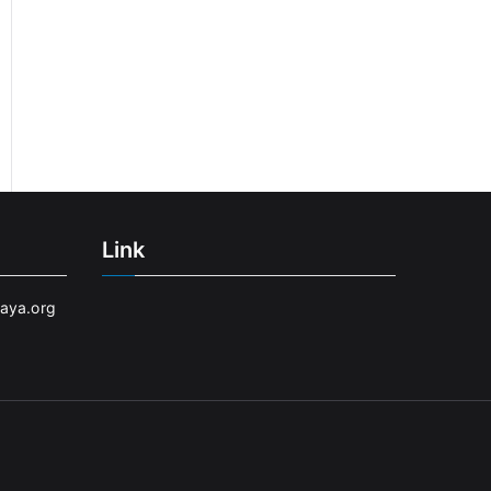
Link
aya.org