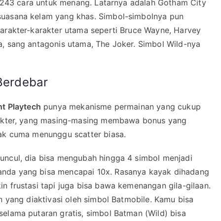
an 243 cara untuk menang. Latarnya adalah Gotham City
suasana kelam yang khas. Simbol-simbolnya pun
karakter-karakter utama seperti Bruce Wayne, Harvey
a, sang antagonis utama, The Joker. Simbol Wild-nya
 Berdebar
ht Playtech
punya mekanisme permainan yang cukup
arakter, yang masing-masing membawa bonus yang
gak cuma menunggu scatter biasa.
muncul, dia bisa mengubah hingga 4 simbol menjadi
ganda yang bisa mencapai 10x. Rasanya kayak dihadang
in frustasi tapi juga bisa bawa kemenangan gila-gilaan.
spin yang diaktivasi oleh simbol Batmobile. Kamu bisa
 selama putaran gratis, simbol Batman (Wild) bisa