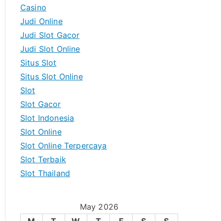
h
Casino
f
Judi Online
o
Judi Slot Gacor
r
Judi Slot Online
:
Situs Slot
Situs Slot Online
Slot
Slot Gacor
Slot Indonesia
Slot Online
Slot Online Terpercaya
Slot Terbaik
Slot Thailand
May 2026