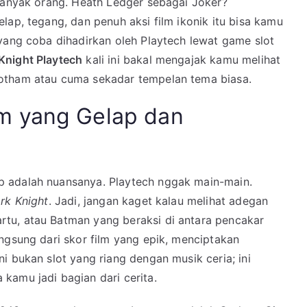
 banyak orang. Heath Ledger sebagai Joker?
lap, tegang, dan penuh aksi film ikonik itu bisa kamu
yang coba dihadirkan oleh Playtech lewat game slot
Knight Playtech
kali ini bakal mengajak kamu melihat
otham atau cuma sekadar tempelan tema biasa.
m yang Gelap dan
 adalah nuansanya. Playtech nggak main-main.
rk Knight
. Jadi, jangan kaget kalau melihat adegan
tu, atau Batman yang beraksi di antara pencakar
ngsung dari skor film yang epik, menciptakan
i bukan slot yang riang dengan musik ceria; ini
kamu jadi bagian dari cerita.