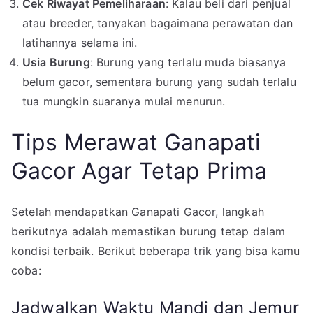
Cek Riwayat Pemeliharaan
: Kalau beli dari penjual
atau breeder, tanyakan bagaimana perawatan dan
latihannya selama ini.
Usia Burung
: Burung yang terlalu muda biasanya
belum gacor, sementara burung yang sudah terlalu
tua mungkin suaranya mulai menurun.
Tips Merawat Ganapati
Gacor Agar Tetap Prima
Setelah mendapatkan Ganapati Gacor, langkah
berikutnya adalah memastikan burung tetap dalam
kondisi terbaik. Berikut beberapa trik yang bisa kamu
coba:
Jadwalkan Waktu Mandi dan Jemur