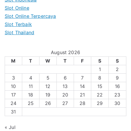
Slot Online
Slot Online Terpercaya
Slot Terbaik
Slot Thailand
August 2026
M
T
W
T
F
S
S
1
2
3
4
5
6
7
8
9
10
11
12
13
14
15
16
17
18
19
20
21
22
23
24
25
26
27
28
29
30
31
« Jul