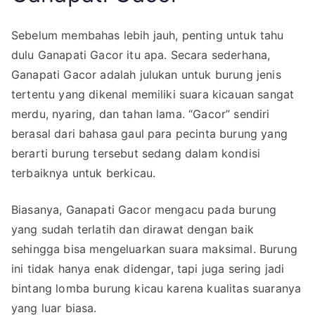
Sebelum membahas lebih jauh, penting untuk tahu
dulu Ganapati Gacor itu apa. Secara sederhana,
Ganapati Gacor adalah julukan untuk burung jenis
tertentu yang dikenal memiliki suara kicauan sangat
merdu, nyaring, dan tahan lama. “Gacor” sendiri
berasal dari bahasa gaul para pecinta burung yang
berarti burung tersebut sedang dalam kondisi
terbaiknya untuk berkicau.
Biasanya, Ganapati Gacor mengacu pada burung
yang sudah terlatih dan dirawat dengan baik
sehingga bisa mengeluarkan suara maksimal. Burung
ini tidak hanya enak didengar, tapi juga sering jadi
bintang lomba burung kicau karena kualitas suaranya
yang luar biasa.