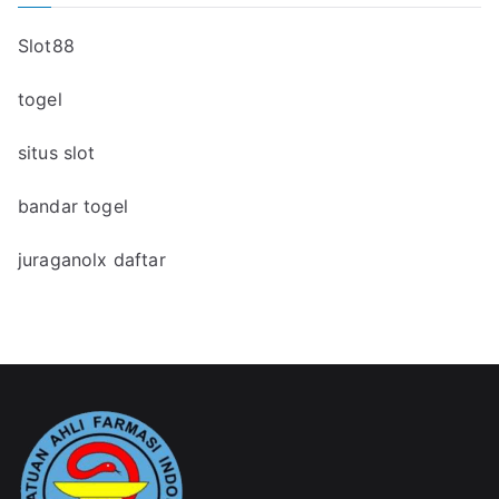
Slot88
togel
situs slot
bandar togel
juraganolx daftar