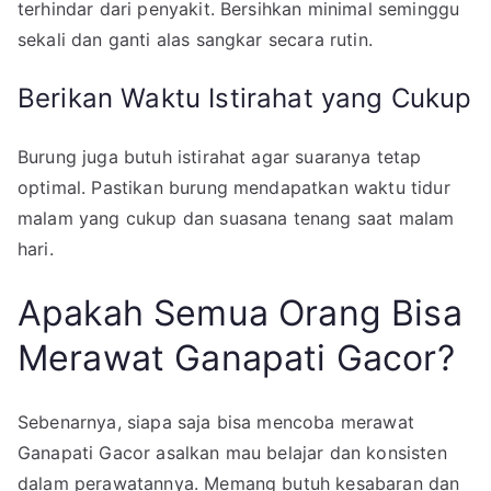
terhindar dari penyakit. Bersihkan minimal seminggu
sekali dan ganti alas sangkar secara rutin.
Berikan Waktu Istirahat yang Cukup
Burung juga butuh istirahat agar suaranya tetap
optimal. Pastikan burung mendapatkan waktu tidur
malam yang cukup dan suasana tenang saat malam
hari.
Apakah Semua Orang Bisa
Merawat Ganapati Gacor?
Sebenarnya, siapa saja bisa mencoba merawat
Ganapati Gacor asalkan mau belajar dan konsisten
dalam perawatannya. Memang butuh kesabaran dan