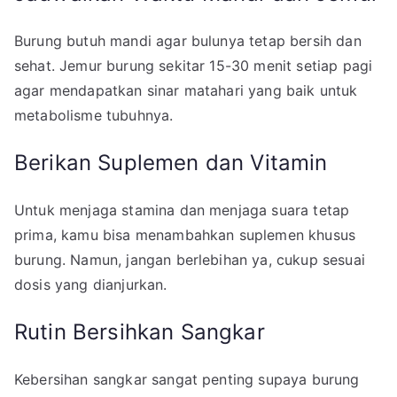
Burung butuh mandi agar bulunya tetap bersih dan
sehat. Jemur burung sekitar 15-30 menit setiap pagi
agar mendapatkan sinar matahari yang baik untuk
metabolisme tubuhnya.
Berikan Suplemen dan Vitamin
Untuk menjaga stamina dan menjaga suara tetap
prima, kamu bisa menambahkan suplemen khusus
burung. Namun, jangan berlebihan ya, cukup sesuai
dosis yang dianjurkan.
Rutin Bersihkan Sangkar
Kebersihan sangkar sangat penting supaya burung