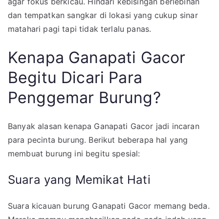
agar fokus berkicau. Hindari kebisingan berlebihan
dan tempatkan sangkar di lokasi yang cukup sinar
matahari pagi tapi tidak terlalu panas.
Kenapa Ganapati Gacor
Begitu Dicari Para
Penggemar Burung?
Banyak alasan kenapa Ganapati Gacor jadi incaran
para pecinta burung. Berikut beberapa hal yang
membuat burung ini begitu spesial:
Suara yang Memikat Hati
Suara kicauan burung Ganapati Gacor memang beda.