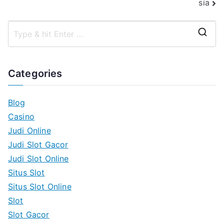
sia
S
e
a
Categories
r
c
Blog
h
Casino
f
Judi Online
o
Judi Slot Gacor
r
Judi Slot Online
:
Situs Slot
Situs Slot Online
Slot
Slot Gacor