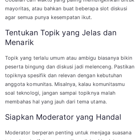
mayoritas, atau bahkan buat beberapa slot diskusi
agar semua punya kesempatan ikut.
Tentukan Topik yang Jelas dan
Menarik
Topik yang terlalu umum atau ambigu biasanya bikin
peserta bingung dan diskusi jadi melenceng. Pastikan
topiknya spesifik dan relevan dengan kebutuhan
anggota komunitas. Misalnya, kalau komunitasmu
soal teknologi, jangan sampai topiknya malah
membahas hal yang jauh dari tema utama.
Siapkan Moderator yang Handal
Moderator berperan penting untuk menjaga suasana