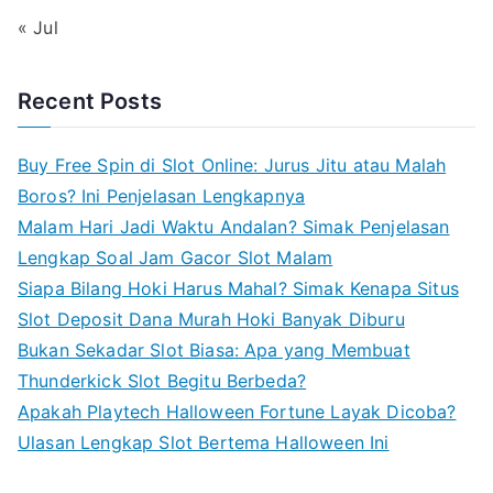
« Jul
Recent Posts
Buy Free Spin di Slot Online: Jurus Jitu atau Malah
Boros? Ini Penjelasan Lengkapnya
Malam Hari Jadi Waktu Andalan? Simak Penjelasan
Lengkap Soal Jam Gacor Slot Malam
Siapa Bilang Hoki Harus Mahal? Simak Kenapa Situs
Slot Deposit Dana Murah Hoki Banyak Diburu
Bukan Sekadar Slot Biasa: Apa yang Membuat
Thunderkick Slot Begitu Berbeda?
Apakah Playtech Halloween Fortune Layak Dicoba?
Ulasan Lengkap Slot Bertema Halloween Ini