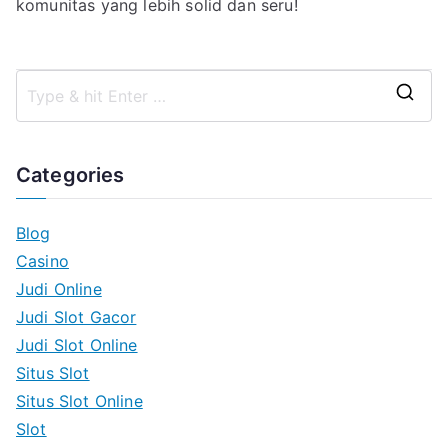
komunitas yang lebih solid dan seru!
S
e
a
Categories
r
c
Blog
h
Casino
f
Judi Online
o
Judi Slot Gacor
r
Judi Slot Online
:
Situs Slot
Situs Slot Online
Slot