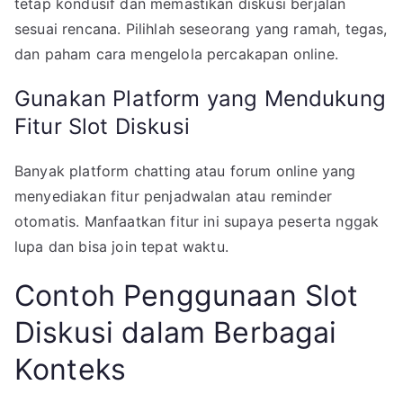
tetap kondusif dan memastikan diskusi berjalan
sesuai rencana. Pilihlah seseorang yang ramah, tegas,
dan paham cara mengelola percakapan online.
Gunakan Platform yang Mendukung
Fitur Slot Diskusi
Banyak platform chatting atau forum online yang
menyediakan fitur penjadwalan atau reminder
otomatis. Manfaatkan fitur ini supaya peserta nggak
lupa dan bisa join tepat waktu.
Contoh Penggunaan Slot
Diskusi dalam Berbagai
Konteks