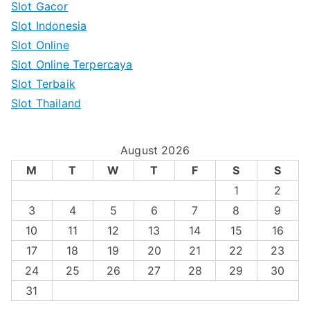
Slot Gacor
Slot Indonesia
Slot Online
Slot Online Terpercaya
Slot Terbaik
Slot Thailand
August 2026
M
T
W
T
F
S
S
1
2
3
4
5
6
7
8
9
10
11
12
13
14
15
16
17
18
19
20
21
22
23
24
25
26
27
28
29
30
31