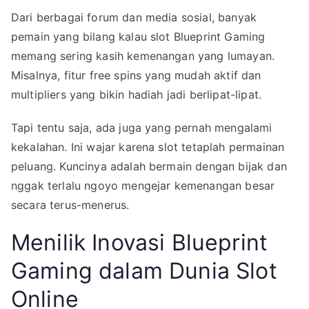
Dari berbagai forum dan media sosial, banyak
pemain yang bilang kalau slot Blueprint Gaming
memang sering kasih kemenangan yang lumayan.
Misalnya, fitur free spins yang mudah aktif dan
multipliers yang bikin hadiah jadi berlipat-lipat.
Tapi tentu saja, ada juga yang pernah mengalami
kekalahan. Ini wajar karena slot tetaplah permainan
peluang. Kuncinya adalah bermain dengan bijak dan
nggak terlalu ngoyo mengejar kemenangan besar
secara terus-menerus.
Menilik Inovasi Blueprint
Gaming dalam Dunia Slot
Online