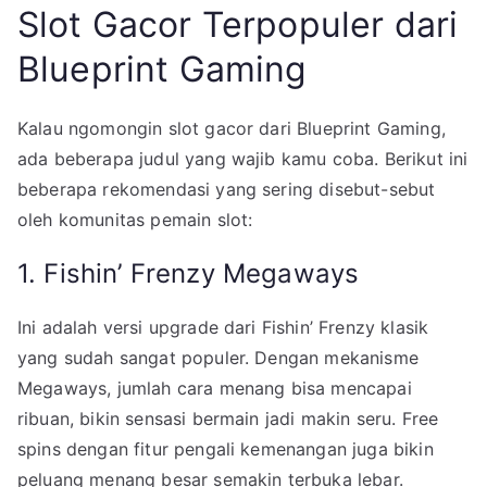
Slot Gacor Terpopuler dari
Blueprint Gaming
Kalau ngomongin slot gacor dari Blueprint Gaming,
ada beberapa judul yang wajib kamu coba. Berikut ini
beberapa rekomendasi yang sering disebut-sebut
oleh komunitas pemain slot:
1. Fishin’ Frenzy Megaways
Ini adalah versi upgrade dari Fishin’ Frenzy klasik
yang sudah sangat populer. Dengan mekanisme
Megaways, jumlah cara menang bisa mencapai
ribuan, bikin sensasi bermain jadi makin seru. Free
spins dengan fitur pengali kemenangan juga bikin
peluang menang besar semakin terbuka lebar.