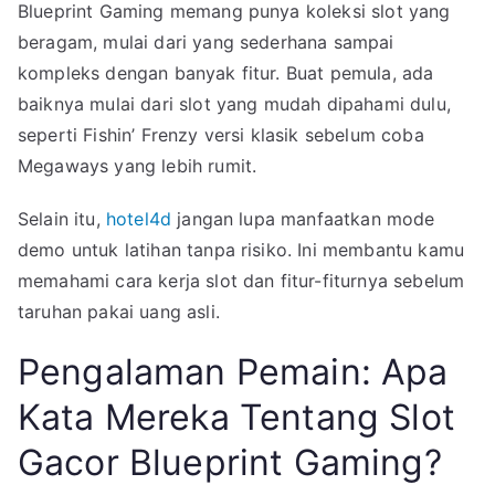
Blueprint Gaming memang punya koleksi slot yang
beragam, mulai dari yang sederhana sampai
kompleks dengan banyak fitur. Buat pemula, ada
baiknya mulai dari slot yang mudah dipahami dulu,
seperti Fishin’ Frenzy versi klasik sebelum coba
Megaways yang lebih rumit.
Selain itu,
hotel4d
jangan lupa manfaatkan mode
demo untuk latihan tanpa risiko. Ini membantu kamu
memahami cara kerja slot dan fitur-fiturnya sebelum
taruhan pakai uang asli.
Pengalaman Pemain: Apa
Kata Mereka Tentang Slot
Gacor Blueprint Gaming?