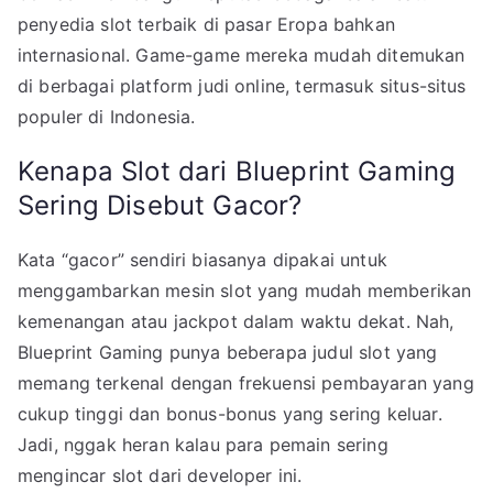
penyedia slot terbaik di pasar Eropa bahkan
internasional. Game-game mereka mudah ditemukan
di berbagai platform judi online, termasuk situs-situs
populer di Indonesia.
Kenapa Slot dari Blueprint Gaming
Sering Disebut Gacor?
Kata “gacor” sendiri biasanya dipakai untuk
menggambarkan mesin slot yang mudah memberikan
kemenangan atau jackpot dalam waktu dekat. Nah,
Blueprint Gaming punya beberapa judul slot yang
memang terkenal dengan frekuensi pembayaran yang
cukup tinggi dan bonus-bonus yang sering keluar.
Jadi, nggak heran kalau para pemain sering
mengincar slot dari developer ini.