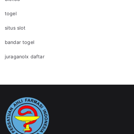
togel
situs slot
bandar togel
juraganolx daftar