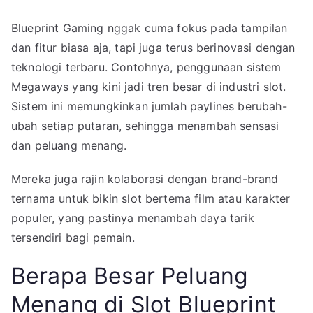
Blueprint Gaming nggak cuma fokus pada tampilan
dan fitur biasa aja, tapi juga terus berinovasi dengan
teknologi terbaru. Contohnya, penggunaan sistem
Megaways yang kini jadi tren besar di industri slot.
Sistem ini memungkinkan jumlah paylines berubah-
ubah setiap putaran, sehingga menambah sensasi
dan peluang menang.
Mereka juga rajin kolaborasi dengan brand-brand
ternama untuk bikin slot bertema film atau karakter
populer, yang pastinya menambah daya tarik
tersendiri bagi pemain.
Berapa Besar Peluang
Menang di Slot Blueprint