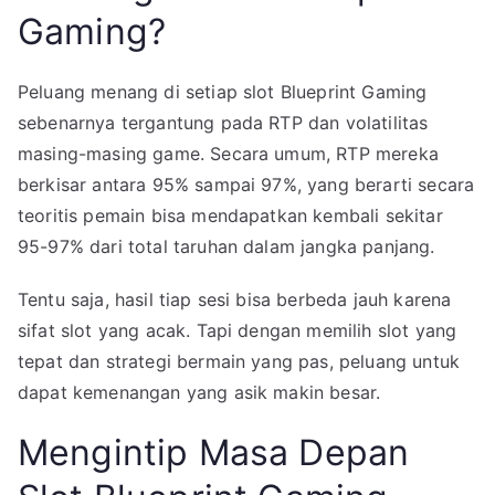
Gaming?
Peluang menang di setiap slot Blueprint Gaming
sebenarnya tergantung pada RTP dan volatilitas
masing-masing game. Secara umum, RTP mereka
berkisar antara 95% sampai 97%, yang berarti secara
teoritis pemain bisa mendapatkan kembali sekitar
95-97% dari total taruhan dalam jangka panjang.
Tentu saja, hasil tiap sesi bisa berbeda jauh karena
sifat slot yang acak. Tapi dengan memilih slot yang
tepat dan strategi bermain yang pas, peluang untuk
dapat kemenangan yang asik makin besar.
Mengintip Masa Depan