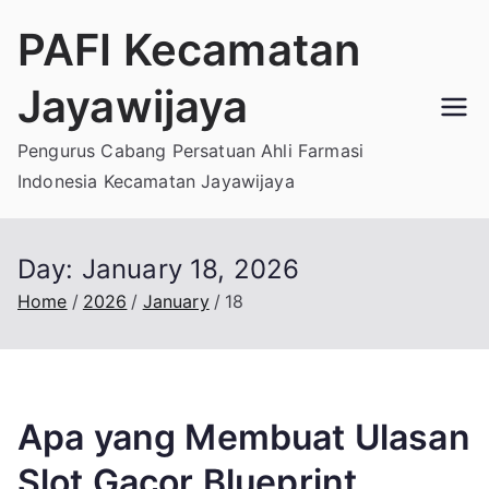
Skip
PAFI Kecamatan
to
content
Jayawijaya
Pengurus Cabang Persatuan Ahli Farmasi
Indonesia Kecamatan Jayawijaya
Day:
January 18, 2026
Home
2026
January
18
Apa yang Membuat Ulasan
Slot Gacor Blueprint