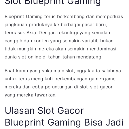
Slot Blueprint Gaming
Blueprint Gaming terus berkembang dan memperluas
jangkauan produknya ke berbagai pasar baru,
termasuk Asia. Dengan teknologi yang semakin
canggih dan konten yang semakin variatif, bukan
tidak mungkin mereka akan semakin mendominasi
dunia slot online di tahun-tahun mendatang.
Buat kamu yang suka main slot, nggak ada salahnya
untuk terus mengikuti perkembangan game-game
mereka dan coba peruntungan di slot-slot gacor
yang mereka tawarkan.
Ulasan Slot Gacor
Blueprint Gaming Bisa Jadi