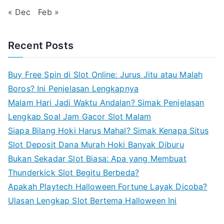
« Dec
Feb »
Recent Posts
Buy Free Spin di Slot Online: Jurus Jitu atau Malah
Boros? Ini Penjelasan Lengkapnya
Malam Hari Jadi Waktu Andalan? Simak Penjelasan
Lengkap Soal Jam Gacor Slot Malam
Siapa Bilang Hoki Harus Mahal? Simak Kenapa Situs
Slot Deposit Dana Murah Hoki Banyak Diburu
Bukan Sekadar Slot Biasa: Apa yang Membuat
Thunderkick Slot Begitu Berbeda?
Apakah Playtech Halloween Fortune Layak Dicoba?
Ulasan Lengkap Slot Bertema Halloween Ini