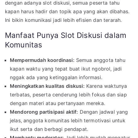
dengan adanya slot diskusi, semua peserta tahu
kapan harus hadir dan topik apa yang akan dibahas.
Ini bikin komunikasi jadi lebih efisien dan terarah.
Manfaat Punya Slot Diskusi dalam
Komunitas
Mempermudah koordinasi:
Semua anggota tahu
kapan waktu yang tepat buat ikut ngobrol, jadi
nggak ada yang ketinggalan informasi.
Meningkatkan kualitas diskusi:
Karena waktunya
terbatas, peserta cenderung lebih fokus dan siap
dengan materi atau pertanyaan mereka.
Mendorong partisipasi aktif:
Dengan jadwal yang
jelas, anggota komunitas lebih termotivasi untuk
ikut serta dan berbagi pendapat.
Membantu moderator:
Jadi lebih mudah mengatur