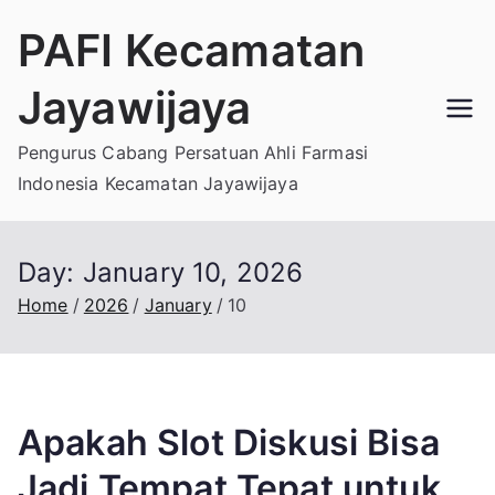
Skip
PAFI Kecamatan
to
content
Jayawijaya
Pengurus Cabang Persatuan Ahli Farmasi
Indonesia Kecamatan Jayawijaya
Day:
January 10, 2026
Home
2026
January
10
Apakah Slot Diskusi Bisa
Jadi Tempat Tepat untuk