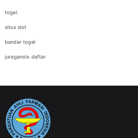
togel
situs slot
bandar togel
juraganolx daftar