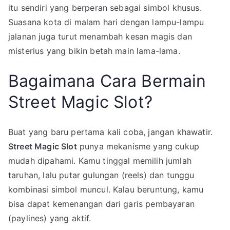
itu sendiri yang berperan sebagai simbol khusus.
Suasana kota di malam hari dengan lampu-lampu
jalanan juga turut menambah kesan magis dan
misterius yang bikin betah main lama-lama.
Bagaimana Cara Bermain
Street Magic Slot?
Buat yang baru pertama kali coba, jangan khawatir.
Street Magic Slot
punya mekanisme yang cukup
mudah dipahami. Kamu tinggal memilih jumlah
taruhan, lalu putar gulungan (reels) dan tunggu
kombinasi simbol muncul. Kalau beruntung, kamu
bisa dapat kemenangan dari garis pembayaran
(paylines) yang aktif.