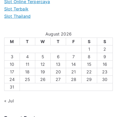
Slot Online Terpercaya
Slot Terbaik
Slot Thailand
August 2026
M
T
W
T
F
S
S
1
2
3
4
5
6
7
8
9
10
11
12
13
14
15
16
17
18
19
20
21
22
23
24
25
26
27
28
29
30
31
« Jul