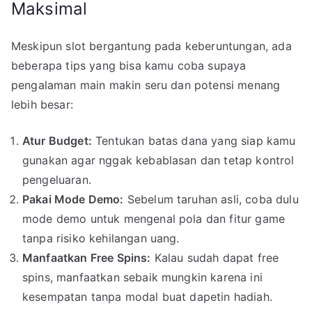
Maksimal
Meskipun slot bergantung pada keberuntungan, ada
beberapa tips yang bisa kamu coba supaya
pengalaman main makin seru dan potensi menang
lebih besar:
Atur Budget:
Tentukan batas dana yang siap kamu
gunakan agar nggak kebablasan dan tetap kontrol
pengeluaran.
Pakai Mode Demo:
Sebelum taruhan asli, coba dulu
mode demo untuk mengenal pola dan fitur game
tanpa risiko kehilangan uang.
Manfaatkan Free Spins:
Kalau sudah dapat free
spins, manfaatkan sebaik mungkin karena ini
kesempatan tanpa modal buat dapetin hadiah.