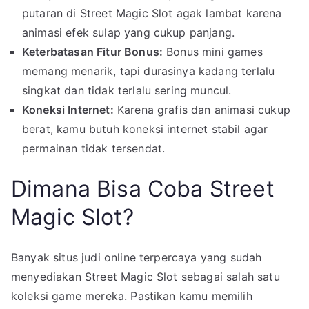
putaran di Street Magic Slot agak lambat karena
animasi efek sulap yang cukup panjang.
Keterbatasan Fitur Bonus:
Bonus mini games
memang menarik, tapi durasinya kadang terlalu
singkat dan tidak terlalu sering muncul.
Koneksi Internet:
Karena grafis dan animasi cukup
berat, kamu butuh koneksi internet stabil agar
permainan tidak tersendat.
Dimana Bisa Coba Street
Magic Slot?
Banyak situs judi online terpercaya yang sudah
menyediakan Street Magic Slot sebagai salah satu
koleksi game mereka. Pastikan kamu memilih