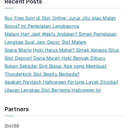
Recent Posts
Buy Free Spin di Slot Online: Jurus Jitu atau Malah
Boros? Ini Penjelasan Lengkapnya
Malam Hari Jadi Waktu Andalan? Simak Penjelasan
Lengkap Soal Jam Gacor Slot Malam
Siapa Bilang Hoki Harus Mahal? Simak Kenapa Situs
Slot Deposit Dana Murah Hoki Banyak Diburu
Bukan Sekadar Slot Biasa: Apa yang Membuat
Thunderkick Slot Begitu Berbeda?
Apakah Playtech Halloween Fortune Layak Dicoba?
Ulasan Lengkap Slot Bertema Halloween Ini
Partners
Slot88