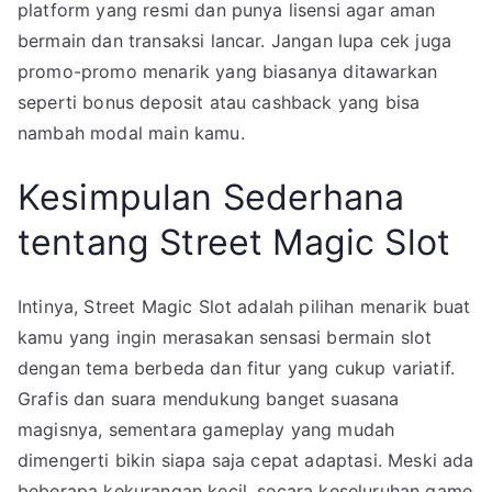
platform yang resmi dan punya lisensi agar aman
bermain dan transaksi lancar. Jangan lupa cek juga
promo-promo menarik yang biasanya ditawarkan
seperti bonus deposit atau cashback yang bisa
nambah modal main kamu.
Kesimpulan Sederhana
tentang Street Magic Slot
Intinya, Street Magic Slot adalah pilihan menarik buat
kamu yang ingin merasakan sensasi bermain slot
dengan tema berbeda dan fitur yang cukup variatif.
Grafis dan suara mendukung banget suasana
magisnya, sementara gameplay yang mudah
dimengerti bikin siapa saja cepat adaptasi. Meski ada
beberapa kekurangan kecil, secara keseluruhan game