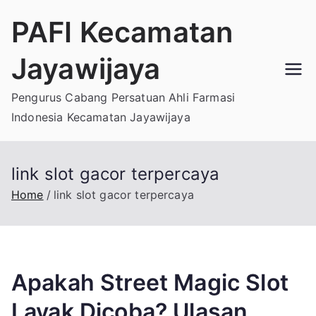
Skip
PAFI Kecamatan
to
content
Jayawijaya
Pengurus Cabang Persatuan Ahli Farmasi
Indonesia Kecamatan Jayawijaya
link slot gacor terpercaya
Home
link slot gacor terpercaya
Apakah Street Magic Slot
Layak Dicoba? Ulasan