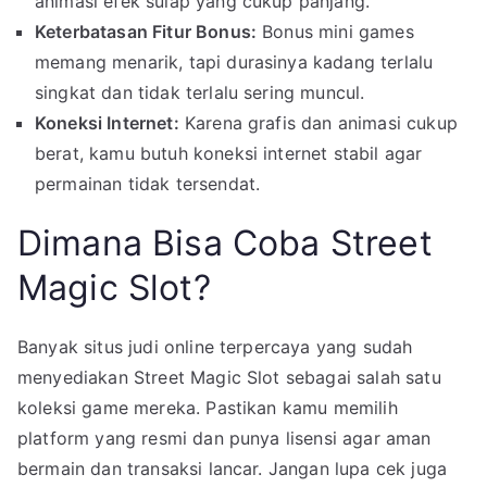
animasi efek sulap yang cukup panjang.
Keterbatasan Fitur Bonus:
Bonus mini games
memang menarik, tapi durasinya kadang terlalu
singkat dan tidak terlalu sering muncul.
Koneksi Internet:
Karena grafis dan animasi cukup
berat, kamu butuh koneksi internet stabil agar
permainan tidak tersendat.
Dimana Bisa Coba Street
Magic Slot?
Banyak situs judi online terpercaya yang sudah
menyediakan Street Magic Slot sebagai salah satu
koleksi game mereka. Pastikan kamu memilih
platform yang resmi dan punya lisensi agar aman
bermain dan transaksi lancar. Jangan lupa cek juga