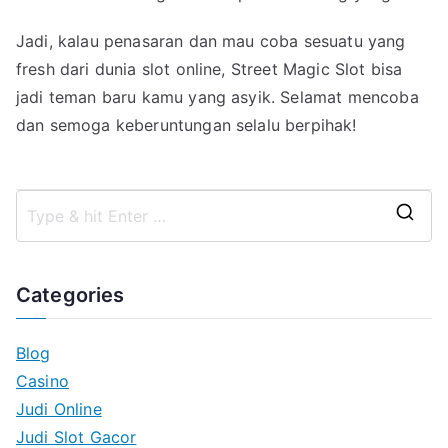
Jadi, kalau penasaran dan mau coba sesuatu yang
fresh dari dunia slot online, Street Magic Slot bisa
jadi teman baru kamu yang asyik. Selamat mencoba
dan semoga keberuntungan selalu berpihak!
S
e
a
Categories
r
c
Blog
h
Casino
f
Judi Online
o
Judi Slot Gacor