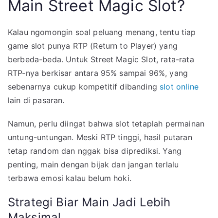
Main Street Magic Slot?
Kalau ngomongin soal peluang menang, tentu tiap
game slot punya RTP (Return to Player) yang
berbeda-beda. Untuk Street Magic Slot, rata-rata
RTP-nya berkisar antara 95% sampai 96%, yang
sebenarnya cukup kompetitif dibanding
slot online
lain di pasaran.
Namun, perlu diingat bahwa slot tetaplah permainan
untung-untungan. Meski RTP tinggi, hasil putaran
tetap random dan nggak bisa diprediksi. Yang
penting, main dengan bijak dan jangan terlalu
terbawa emosi kalau belum hoki.
Strategi Biar Main Jadi Lebih
Maksimal