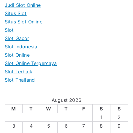
r
Judi Slot Online
:
Situs Slot
Situs Slot Online
Slot
Slot Gacor
Slot Indonesia
Slot Online
Slot Online Terpercaya
Slot Terbaik
Slot Thailand
August 2026
M
T
W
T
F
S
S
1
2
3
4
5
6
7
8
9