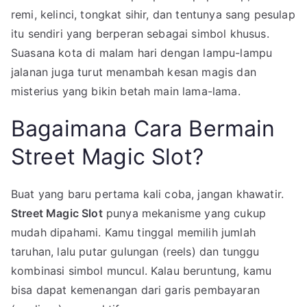
remi, kelinci, tongkat sihir, dan tentunya sang pesulap
itu sendiri yang berperan sebagai simbol khusus.
Suasana kota di malam hari dengan lampu-lampu
jalanan juga turut menambah kesan magis dan
misterius yang bikin betah main lama-lama.
Bagaimana Cara Bermain
Street Magic Slot?
Buat yang baru pertama kali coba, jangan khawatir.
Street Magic Slot
punya mekanisme yang cukup
mudah dipahami. Kamu tinggal memilih jumlah
taruhan, lalu putar gulungan (reels) dan tunggu
kombinasi simbol muncul. Kalau beruntung, kamu
bisa dapat kemenangan dari garis pembayaran