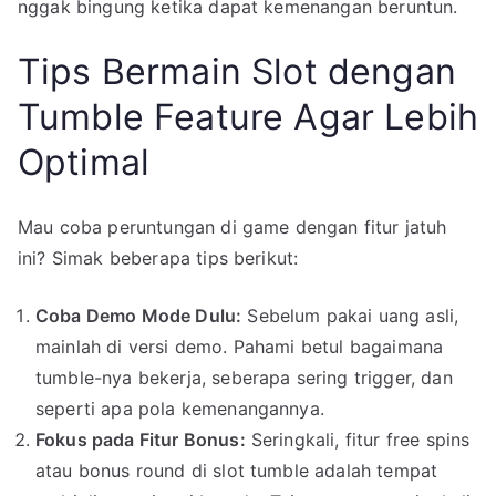
nggak bingung ketika dapat kemenangan beruntun.
Tips Bermain Slot dengan
Tumble Feature Agar Lebih
Optimal
Mau coba peruntungan di game dengan fitur jatuh
ini? Simak beberapa tips berikut:
Coba Demo Mode Dulu:
Sebelum pakai uang asli,
mainlah di versi demo. Pahami betul bagaimana
tumble-nya bekerja, seberapa sering trigger, dan
seperti apa pola kemenangannya.
Fokus pada Fitur Bonus:
Seringkali, fitur free spins
atau bonus round di slot tumble adalah tempat