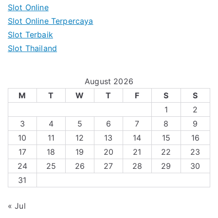
Slot Online
Slot Online Terpercaya
Slot Terbaik
Slot Thailand
August 2026
M
T
W
T
F
S
S
1
2
3
4
5
6
7
8
9
10
11
12
13
14
15
16
17
18
19
20
21
22
23
24
25
26
27
28
29
30
31
« Jul