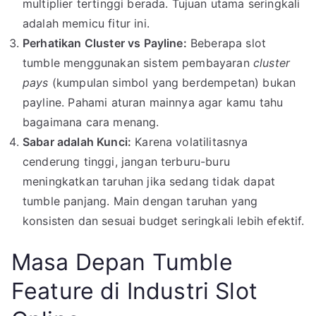
multiplier tertinggi berada. Tujuan utama seringkali
adalah memicu fitur ini.
Perhatikan Cluster vs Payline:
Beberapa slot
tumble menggunakan sistem pembayaran
cluster
pays
(kumpulan simbol yang berdempetan) bukan
payline. Pahami aturan mainnya agar kamu tahu
bagaimana cara menang.
Sabar adalah Kunci:
Karena volatilitasnya
cenderung tinggi, jangan terburu-buru
meningkatkan taruhan jika sedang tidak dapat
tumble panjang. Main dengan taruhan yang
konsisten dan sesuai budget seringkali lebih efektif.
Masa Depan Tumble
Feature di Industri Slot