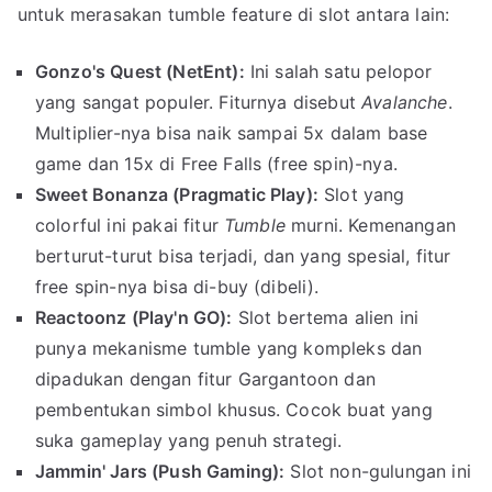
untuk merasakan tumble feature di slot antara lain:
Gonzo's Quest (NetEnt):
Ini salah satu pelopor
yang sangat populer. Fiturnya disebut
Avalanche
.
Multiplier-nya bisa naik sampai 5x dalam base
game dan 15x di Free Falls (free spin)-nya.
Sweet Bonanza (Pragmatic Play):
Slot yang
colorful ini pakai fitur
Tumble
murni. Kemenangan
berturut-turut bisa terjadi, dan yang spesial, fitur
free spin-nya bisa di-buy (dibeli).
Reactoonz (Play'n GO):
Slot bertema alien ini
punya mekanisme tumble yang kompleks dan
dipadukan dengan fitur Gargantoon dan
pembentukan simbol khusus. Cocok buat yang
suka gameplay yang penuh strategi.
Jammin' Jars (Push Gaming):
Slot non-gulungan ini