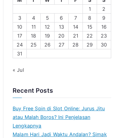
M
T
W
T
F
S
S
1
2
3
4
5
6
7
8
9
10
11
12
13
14
15
16
17
18
19
20
21
22
23
24
25
26
27
28
29
30
31
« Jul
Recent Posts
Buy Free Spin di Slot Online: Jurus Jitu
atau Malah Boros? Ini Penjelasan
Lengkapnya
Malam Hari Jadi Waktu Andalan? Simak