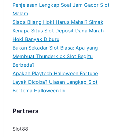
Penjelasan Lengkap Soal Jam Gacor Slot
Malam
Siapa Bilang Hoki Harus Mahal? Simak
Kenapa Situs Slot Deposit Dana Murah
Hoki Banyak Diburu
Bukan Sekadar Slot Biasa: Apa yang
Membuat Thunderkick Slot Begitu
Berbeda?
Apakah Playtech Halloween Fortune
Layak Dicoba? Ulasan Lengkap Slot
Bertema Halloween Ini
Partners
Slot88