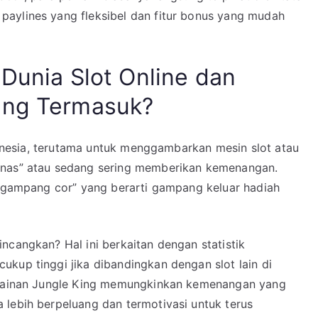
aylines yang fleksibel dan fitur bonus yang mudah
 Dunia Slot Online dan
ing Termasuk?
donesia, terutama untuk menggambarkan mesin slot atau
anas” atau sedang sering memberikan kemenangan.
i “gampang cor” yang berarti gampang keluar hadiah
incangkan? Hal ini berkaitan dengan statistik
kup tinggi jika dibandingkan dengan slot lain di
ermainan Jungle King memungkinkan kemenangan yang
 lebih berpeluang dan termotivasi untuk terus