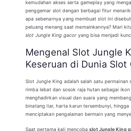
kemudahan akses serta gameplay yang mengasy
penggemar slot dengan berbagai fitur menar
apa sebenarnya yang membuat slot ini diseb
peluang menang saat memainkannya? Mari kita
slot Jungle King gacor
yang bisa menjadi kunc
Mengenal Slot Jungle K
Keseruan di Dunia Slot 
Slot Jungle King adalah salah satu permainan
rimba lebat dan sosok raja hutan sebagai ikon
menghadirkan visual dan suara yang membangki
binatang liar, harta karun tersembunyi, hingga
menciptakan pengalaman bermain yang menye
Saat pertama kali mencoba
slot Jungle King 