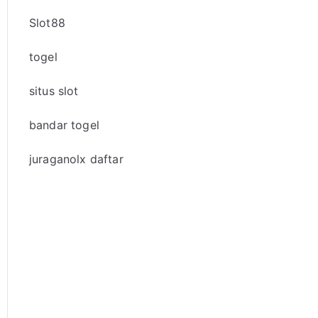
Slot88
togel
situs slot
bandar togel
juraganolx daftar