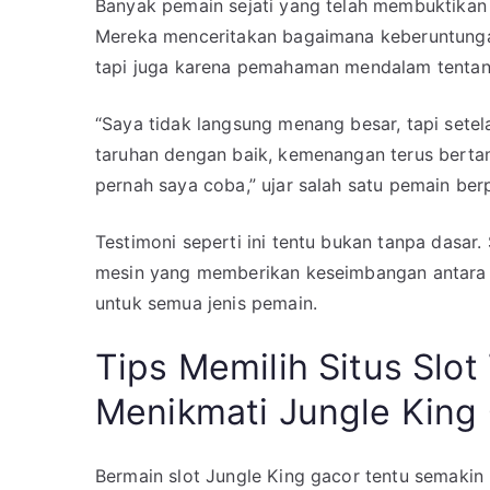
Banyak pemain sejati yang telah membuktika
Mereka menceritakan bagaimana keberuntunga
tapi juga karena pemahaman mendalam tentan
“Saya tidak langsung menang besar, tapi setel
taruhan dengan baik, kemenangan terus bertam
pernah saya coba,” ujar salah satu pemain be
Testimoni seperti ini tentu bukan tanpa dasar. 
mesin yang memberikan keseimbangan antara 
untuk semua jenis pemain.
Tips Memilih Situs Slot
Menikmati Jungle King
Bermain slot Jungle King gacor tentu semakin