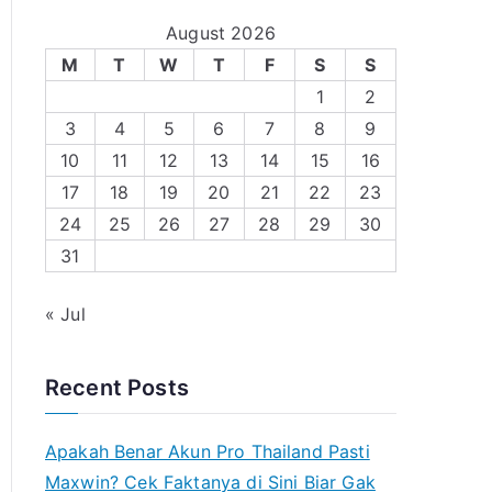
August 2026
M
T
W
T
F
S
S
1
2
3
4
5
6
7
8
9
10
11
12
13
14
15
16
17
18
19
20
21
22
23
24
25
26
27
28
29
30
31
« Jul
Recent Posts
Apakah Benar Akun Pro Thailand Pasti
Maxwin? Cek Faktanya di Sini Biar Gak