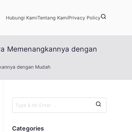
Hubungi Kami
Tentang Kami
Privacy Policy
Cara Memenangkannya dengan
gkannya dengan Mudah
S
e
a
Categories