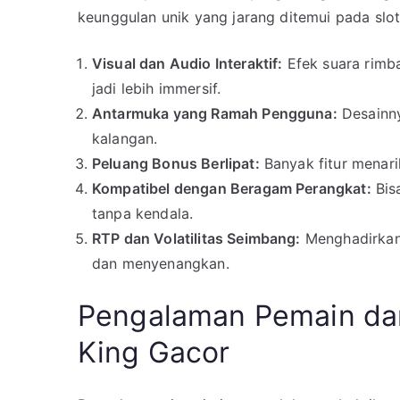
keunggulan unik yang jarang ditemui pada slot 
Visual dan Audio Interaktif:
Efek suara rimb
jadi lebih immersif.
Antarmuka yang Ramah Pengguna:
Desainny
kalangan.
Peluang Bonus Berlipat:
Banyak fitur mena
Kompatibel dengan Beragam Perangkat:
Bis
tanpa kendala.
RTP dan Volatilitas Seimbang:
Menghadirkan 
dan menyenangkan.
Pengalaman Pemain dan
King Gacor