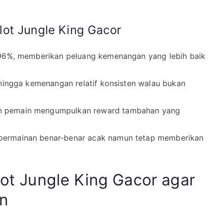
ot Jungle King Gacor
n 96%, memberikan peluang kemenangan yang lebih baik
ehingga kemenangan relatif konsisten walau bukan
 pemain mengumpulkan reward tambahan yang
permainan benar-benar acak namun tetap memberikan
lot Jungle King Gacor agar
en