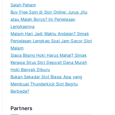
Salah Paham
Buy Free Spin di Slot Online: Jurus Jitu
atau Malah Boros? Ini Penjelasan
Lengkapnya
Malam Hari Jadi Waktu Andalan? Simak
Penjelasan Lengkap Soal Jam Gacor Slot
Malam
Siapa Bilang Hoki Harus Mahal? Simak
Kenapa Situs Slot Deposit Dana Murah
Hoki Banyak Diburu
Bukan Sekadar Slot Biasa: Apa yang
Membuat Thunderkick Slot Begitu
Berbeda?
Partners