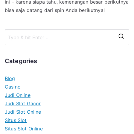
ini – karena siapa tahu, kemenangan besar berikutnya
bisa saja datang dari spin Anda berikutnya!
S
e
a
Categories
r
c
Blog
h
Casino
f
Judi Online
o
Judi Slot Gacor
r
Judi Slot Online
:
Situs Slot
Situs Slot Online