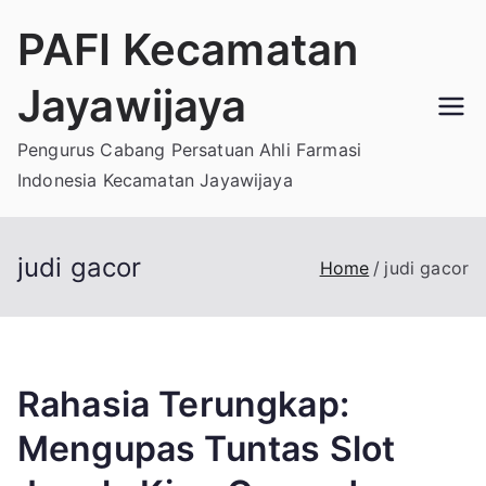
Skip
PAFI Kecamatan
to
content
Jayawijaya
Pengurus Cabang Persatuan Ahli Farmasi
Indonesia Kecamatan Jayawijaya
judi gacor
Home
judi gacor
Rahasia Terungkap:
Mengupas Tuntas Slot