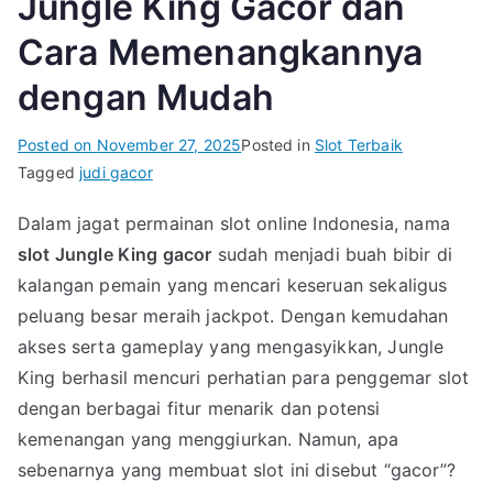
Jungle King Gacor dan
Cara Memenangkannya
dengan Mudah
Posted on
November 27, 2025
Posted in
Slot Terbaik
Tagged
judi gacor
Dalam jagat permainan slot online Indonesia, nama
slot Jungle King gacor
sudah menjadi buah bibir di
kalangan pemain yang mencari keseruan sekaligus
peluang besar meraih jackpot. Dengan kemudahan
akses serta gameplay yang mengasyikkan, Jungle
King berhasil mencuri perhatian para penggemar slot
dengan berbagai fitur menarik dan potensi
kemenangan yang menggiurkan. Namun, apa
sebenarnya yang membuat slot ini disebut “gacor”?