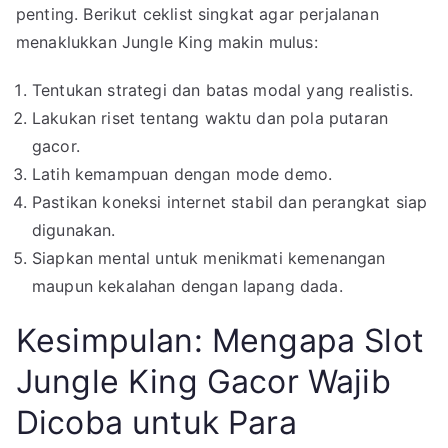
penting. Berikut ceklist singkat agar perjalanan
menaklukkan Jungle King makin mulus:
Tentukan strategi dan batas modal yang realistis.
Lakukan riset tentang waktu dan pola putaran
gacor.
Latih kemampuan dengan mode demo.
Pastikan koneksi internet stabil dan perangkat siap
digunakan.
Siapkan mental untuk menikmati kemenangan
maupun kekalahan dengan lapang dada.
Kesimpulan: Mengapa Slot
Jungle King Gacor Wajib
Dicoba untuk Para