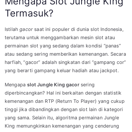
Mengapa Slot Jungle King
Termasuk?
Istilah
gacor
saat ini populer di dunia slot Indonesia,
terutama untuk menggambarkan mesin slot atau
permainan slot yang sedang dalam kondisi “panas”
atau sedang sering memberikan kemenangan. Secara
harfiah, “gacor” adalah singkatan dari “gampang cor”
yang berarti gampang keluar hadiah atau jackpot.
Mengapa
slot Jungle King gacor
sering
diperbincangkan? Hal ini berkaitan dengan statistik
kemenangan dan RTP (Return To Player) yang cukup
tinggi jika dibandingkan dengan slot lain di kategori
yang sama. Selain itu, algoritma permainan Jungle
King memungkinkan kemenangan yang cenderung