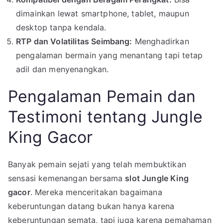
dimainkan lewat smartphone, tablet, maupun
desktop tanpa kendala.
RTP dan Volatilitas Seimbang:
Menghadirkan
pengalaman bermain yang menantang tapi tetap
adil dan menyenangkan.
Pengalaman Pemain dan
Testimoni tentang Jungle
King Gacor
Banyak pemain sejati yang telah membuktikan
sensasi kemenangan bersama
slot Jungle King
gacor
. Mereka menceritakan bagaimana
keberuntungan datang bukan hanya karena
keberuntungan semata, tapi juga karena pemahaman