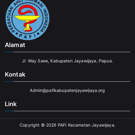
Alamat
Jl. Way Saee, Kabupaten Jayawijaya, Papua.
Kontak
Admin@pafikabupatenjayawijaya.org
Link
Copyright © 2026
PAFI Kecamatan Jayawijaya
.