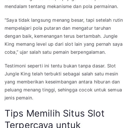
mendalam tentang mekanisme dan pola permainan.
“Saya tidak langsung menang besar, tapi setelah rutin
mempelajari pola putaran dan mengatur taruhan
dengan baik, kemenangan terus bertambah. Jungle
King memang level up dari slot lain yang pernah saya
coba,” ujar salah satu pemain berpengalaman.
Testimoni seperti ini tentu bukan tanpa dasar. Slot
Jungle King telah terbukti sebagai salah satu mesin
yang memberikan keseimbangan antara hiburan dan
peluang menang tinggi, sehingga cocok untuk semua
jenis pemain.
Tips Memilih Situs Slot
Terpercaya untuk