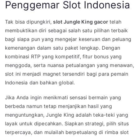
Penggemar Slot Indonesia
Tak bisa dipungkiri,
slot Jungle King gacor
telah
membuktikan diri sebagai salah satu pilihan terbaik
bagi siapa pun yang mengejar keseruan dan peluang
kemenangan dalam satu paket lengkap. Dengan
kombinasi RTP yang kompetitif, fitur bonus yang
menggoda, serta nuansa petualangan yang menawan,
slot ini menjadi magnet tersendiri bagi para pemain
Indonesia dan bahkan global.
Jika Anda ingin menikmati sensasi bermain yang
berbeda namun tetap menjanjikan hasil yang
menguntungkan, Jungle King adalah teka-teki yang
layak untuk dipecahkan. Siapkan strategi, pilih situs
terpercaya, dan mulailah berpetualang di rimba slot