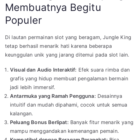
Membuatnya Begitu
Populer
Di lautan permainan slot yang beragam, Jungle King
tetap berhasil menarik hati karena beberapa
keunggulan unik yang jarang ditemui pada slot lain.
Visual dan Audio Interaktif:
Efek suara rimba dan
grafis yang hidup membuat pengalaman bermain
jadi lebih immersif.
Antarmuka yang Ramah Pengguna:
Desainnya
intuitif dan mudah dipahami, cocok untuk semua
kalangan.
Peluang Bonus Berlipat:
Banyak fitur menarik yang
mampu menggandakan kemenangan pemain.
Kompatibel dengan Beragam Perangkat:
Bisa